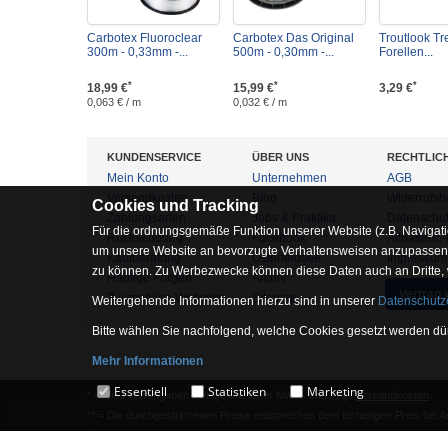
Carbotex Fluoroclear
Carbotex Das Original
Troutlook Tr
300m - 0,33mm -...
500m - 0,30mm -...
Forellen...
*
*
*
18,99 €
15,99 €
3,29 €
0,063 € / m
0,032 € / m
KUNDENSERVICE
ÜBER UNS
RECHTLIC
Mein Konto
Unternehmen
AGB
Versandkosten
Blog
Widerrufsb
Cookies und Tracking
Zahlungsarten
Jobs & Praktika
Datenschu
Für die ordnungsgemäße Funktion unserer Website (z.B. Navigati
Rücksendung
Facebook
Altbatterie
um unsere Website an bevorzugte Verhaltensweisen anzupassen, 
Kaufberatung
Osterfeldsee
Impressum
zu können. Zu Werbezwecke können diese Daten auch an Dritte,
Häufige Fragen
Archiv
Vertrag 
Zur mobilen Webseite
Sitemap
Weitergehende Informationen hierzu sind in unserer
Datenschutz
Bitte wählen Sie nachfolgend, welche Cookies gesetzt werden dür
Mehr Informationen
Essentiell
Essentiell
Statistiken
Marketing
* = Alle Preisangaben inkl. gesetzlicher MwSt. und zzgl.
Versandkosten
.
Hierbei handelt es sich um Cookies, die für die Grundfunktionen 
** = Die durchgestrichenen Preise entsprechen dem bisherigen Preis bei 
1
= Gilt für angegebenes Lieferland. Lieferzeiten für andere Länder siehe
Ve
Statistiken