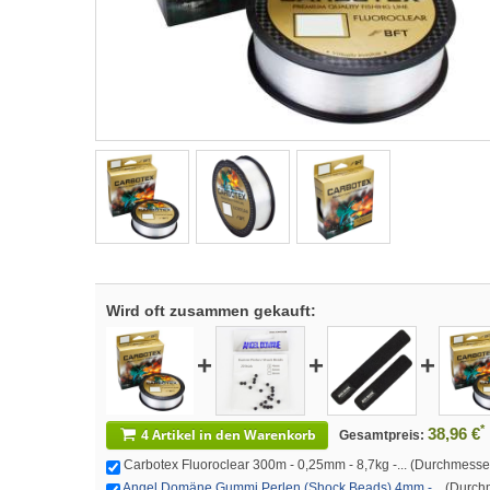
Wird oft zusammen gekauft:
+
+
+
*
38,96 €
4 Artikel in den Warenkorb
Gesamtpreis:
Carbotex Fluoroclear 300m - 0,25mm - 8,7kg -... (Durchmesser:
Angel Domäne Gummi Perlen (Shock Beads) 4mm -...
(Durchm