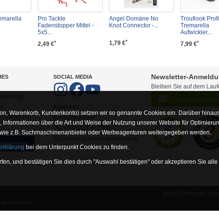
emarella
Pro Tackle
Angel Domäne No
Troutlook Profi
Fadenstopper Mittel -
Knot Connector -...
Tremarella
5x5...
Aufwickler...
*
1,79 €
*
*
2,49 €
7,99 €
Newsletter-Anmeld
HES
SOCIAL MEDIA
Bleiben Sie auf dem Lau
elehrung
Jetzt Newsletter 
tz
KONTAKT
on, Warenkorb, Kundenkonto) setzen wir so genannte Cookies ein. Darüber hinaus
-Entsorgung
Kontaktformular
Informationen über die Art und Weise der Nutzung unserer Website für Optimieru
+49 5273 367790
 wie z.B. Suchmaschinenanbieter oder Werbeagenturen weitergegeben werden.
support@angel-domaene.de
widerrufen
erklärung
bei dem Unterpunkt Cookies zu finden.
fen, und bestätigen Sie dies durch "Auswahl bestätigen" oder akzeptieren Sie alle
Angel-Domäne der Angel
unserer Website erforderlich sind (z.B. Navigation, Warenkorb, Kundenkonto), wesh
Angel-Domäne.
rsandinfoseite.