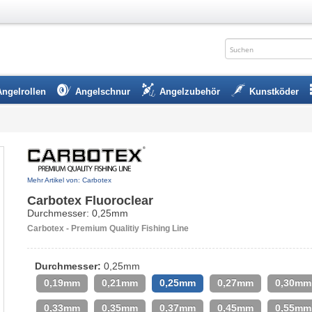
Angelrollen
Angelschnur
Angelzubehör
Kunstköder
Mehr Artikel von: Carbotex
Carbotex Fluoroclear
Durchmesser: 0,25mm
Carbotex - Premium Qualitiy Fishing Line
Durchmesser:
0,25mm
0,19mm
0,21mm
0,25mm
0,27mm
0,30mm
0,33mm
0,35mm
0,37mm
0,45mm
0,55mm