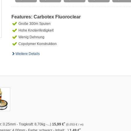
Features: Carbotex Fluoroclear
Große 300m Spulen
Hohe Knotenfestigkeit
Wenig Dehnung
Copolymer Konstruktion
Weitere Details
*
 0.25mm - Tragkraft: 8,70kg -...)
15,99 €
(0,053 € / m)
*
esser: 4.00mm - Farbe: schwarz - Inhalt:...)
1,49 €