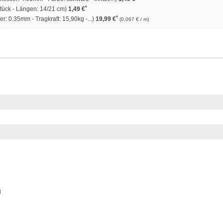
*
Stück - Längen: 14/21 cm)
1,49 €
*
: 0.35mm - Tragkraft: 15,90kg -...)
19,99 €
(0,067 € / m)
g