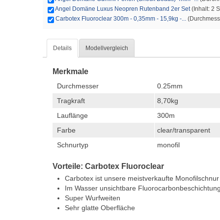
Angel Domäne Luxus Neopren Rutenband 2er Set
(Inhalt: 2 
Carbotex Fluoroclear 300m - 0,35mm - 15,9kg -...
(Durchmesser
Details
Modellvergleich
Merkmale
Durchmesser
0.25mm
Tragkraft
8,70kg
Lauflänge
300m
Farbe
clear/transparent
Schnurtyp
monofil
Vorteile: Carbotex Fluoroclear
Carbotex ist unsere meistverkaufte Monofilschnur
Im Wasser unsichtbare Fluorocarbonbeschichtun
Super Wurfweiten
Sehr glatte Oberfläche