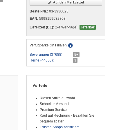
Auf den Merkzettel
Bestell-Nr.:
03-3930025
EAN:
5998159532808
1
Lieferzeit (DE):
2-4 Werktage
lieferbar
Verfügbarkeit in Filialen
Beverungen (37688):
5+
Herne (44653):
3
Vorteile
Riesen Artikelauswahl
Schneller Versand
Premium Service
Kauf auf Rechnung - Bezahlen Sie
bequem später
Trusted Shops zertifiziert