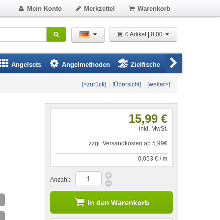
Mein Konto
Merkzettel
Warenkorb
0 Artikel | 0,00
Angelsets
Angelmethoden
Zielfische
Angelbeklei
[<zurück]
|
[Übersicht]
|
[weiter>]
15,99 €
inkl. MwSt.
zzgl. Versandkosten ab 5,99€
0,053 € / m
Anzahl:
In den Warenkorb