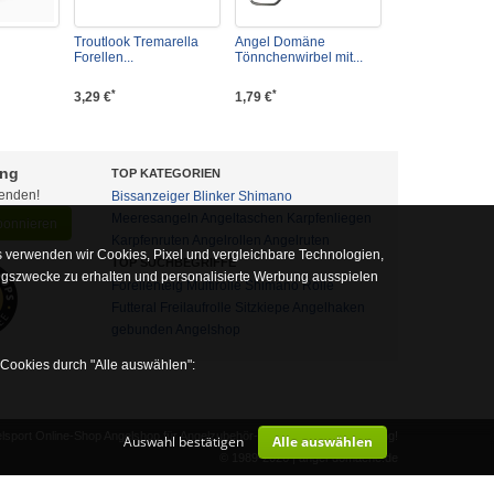
Troutlook Tremarella
Angel Domäne
Forellen...
Tönnchenwirbel mit...
*
*
3,29 €
1,79 €
ung
TOP KATEGORIEN
fenden!
Bissanzeiger
Blinker
Shimano
Meeresangeln
Angeltaschen
Karpfenliegen
abonnieren
Karpfenruten
Angelrollen
Angelruten
 verwenden wir Cookies, Pixel und vergleichbare Technologien,
TOP SUCHBEGRIFFE
ngszwecke zu erhalten und personalisierte Werbung ausspielen
Forellenteig
Multirolle
Shimano Rolle
Futteral
Freilaufrolle
Sitzkiepe
Angelhaken
gebunden
Angelshop
 Cookies durch "Alle auswählen":
sport Online-Shop Angelshop für Angelzubehör- und Outdoor-Ausrüstung!
Auswahl bestätigen
Alle auswählen
alb auf diese nicht verzichtet werden kann
© 1989-2026 | angel-domaene.de