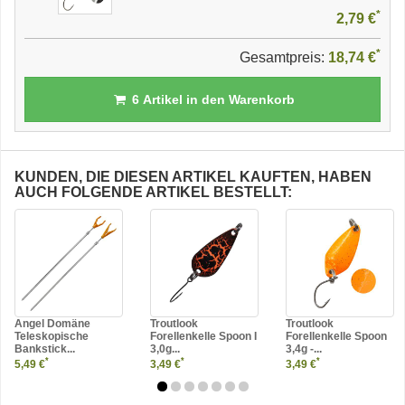
*
2,79 €
*
Gesamtpreis:
18,74 €
6
Artikel in den Warenkorb
KUNDEN, DIE DIESEN ARTIKEL KAUFTEN, HABEN
AUCH FOLGENDE ARTIKEL BESTELLT:
Angel Domäne
Troutlook
Troutlook
Teleskopische
Forellenkelle Spoon I
Forellenkelle Spoon
Bankstick...
3,0g...
3,4g -...
*
*
*
5,49 €
3,49 €
3,49 €