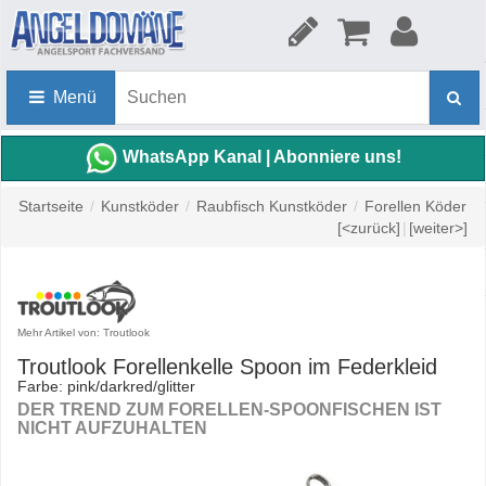
Menü
WhatsApp Kanal | Abonniere uns!
Startseite
/
Kunstköder
/
Raubfisch Kunstköder
/
Forellen Köder
[<zurück]
|
[weiter>]
Mehr Artikel von: Troutlook
Troutlook Forellenkelle Spoon im Federkleid
Farbe: pink/darkred/glitter
DER TREND ZUM FORELLEN-SPOONFISCHEN IST
NICHT AUFZUHALTEN