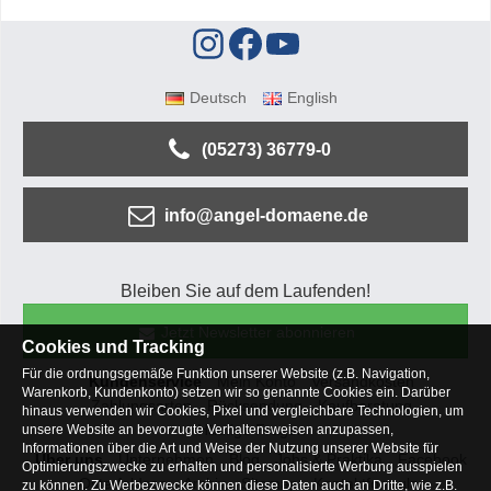
Deutsch
English
(05273) 36779-0
info@angel-domaene.de
Bleiben Sie auf dem Laufenden!
Jetzt Newsletter abonnieren
Cookies und Tracking
Für die ordnungsgemäße Funktion unserer Website (z.B. Navigation,
Kundenservice
Mein Konto
Versandkosten
Warenkorb, Kundenkonto) setzen wir so genannte Cookies ein. Darüber
Zahlungsarten
Rücksendung
Kaufberatung
hinaus verwenden wir Cookies, Pixel und vergleichbare Technologien, um
Häufige Fragen
unsere Website an bevorzugte Verhaltensweisen anzupassen,
Informationen über die Art und Weise der Nutzung unserer Website für
Über uns
Unternehmen
Blog
Jobs & Praktika
Facebook
Optimierungszwecke zu erhalten und personalisierte Werbung ausspielen
Osterfeldsee
Archiv
Sitemap
Kontaktformular
zu können. Zu Werbezwecke können diese Daten auch an Dritte, wie z.B.