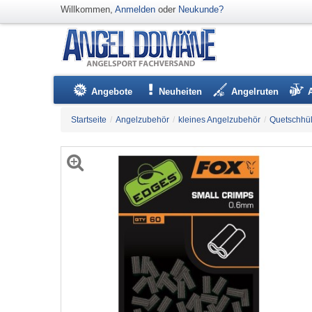
Willkommen,
Anmelden
oder
Neukunde?
Angebote
Neuheiten
Angelruten
Startseite
/
Angelzubehör
/
kleines Angelzubehör
/
Quetschhü