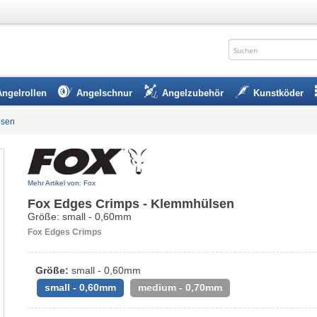
Angelrollen
Angelschnur
Angelzubehör
Kunstköder
lsen
Mehr Artikel von: Fox
Fox Edges Crimps - Klemmhülsen
Größe: small - 0,60mm
Fox Edges Crimps
Größe:
small - 0,60mm
small - 0,60mm
medium - 0,70mm