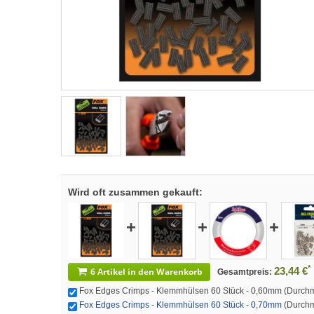
Wird oft zusammen gekauft:
+
+
+
*
23,44 €
6 Artikel in den Warenkorb
Gesamtpreis:
Fox Edges Crimps - Klemmhülsen 60 Stück - 0,60mm (Durchmes
Fox Edges Crimps - Klemmhülsen 60 Stück - 0,70mm
(Durchme