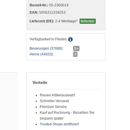
Bestell-Nr.:
05-2360019
EAN:
5056212159253
1
Lieferzeit (DE):
2-4 Werktage
lieferbar
Verfügbarkeit in Filialen
Beverungen (37688):
5+
Herne (44653):
3
Vorteile
Riesen Artikelauswahl
Schneller Versand
Premium Service
Kauf auf Rechnung - Bezahlen Sie
bequem später
Trusted Shops zertifiziert