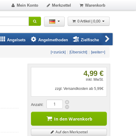
Mein Konto
Merkzettel
Warenkorb
0 Artikel | 0,00
Angelsets
Angelmethoden
Zielfische
Angelbeklei
[<zurück]
|
[Übersicht]
|
[weiter>]
4,99 €
inkl. MwSt.
zzgl. Versandkosten ab 5,99€
Anzahl:
In den Warenkorb
Auf den Merkzettel