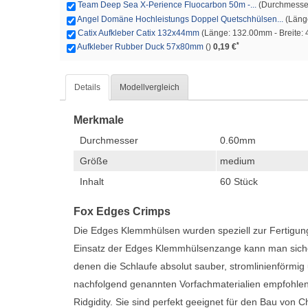
Team Deep Sea X-Perience Fluocarbon 50m -...
(Durchmesser:
Angel Domäne Hochleistungs Doppel Quetschhülsen...
(Länge
Catix Aufkleber Catix 132x44mm
(Länge: 132.00mm - Breite:
*
Aufkleber Rubber Duck 57x80mm
()
0,19 €
Details
Modellvergleich
Merkmale
Durchmesser
0.60mm
Größe
medium
Inhalt
60 Stück
Fox Edges Crimps
Die Edges Klemmhülsen wurden speziell zur Fertigung
Einsatz der Edges Klemmhülsenzange kann man siche
denen die Schlaufe absolut sauber, stromlinienförmig
nachfolgend genannten Vorfachmaterialien empfohlen 
Ridgidity. Sie sind perfekt geeignet für den Bau von