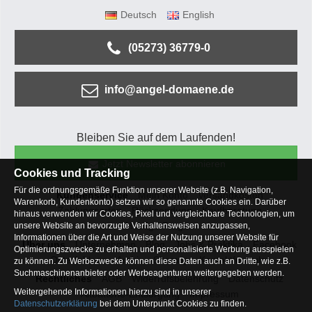
Deutsch
English
(05273) 36779-0
info@angel-domaene.de
Bleiben Sie auf dem Laufenden!
Jetzt Newsletter abonnieren
Cookies und Tracking
Für die ordnungsgemäße Funktion unserer Website (z.B. Navigation,
Kundenservice
Mein Konto
Versandkosten
Warenkorb, Kundenkonto) setzen wir so genannte Cookies ein. Darüber
Zahlungsarten
Rücksendung
Kaufberatung
hinaus verwenden wir Cookies, Pixel und vergleichbare Technologien, um
Häufige Fragen
unsere Website an bevorzugte Verhaltensweisen anzupassen,
Informationen über die Art und Weise der Nutzung unserer Website für
Über uns
Unternehmen
Blog
Jobs & Praktika
Facebook
Optimierungszwecke zu erhalten und personalisierte Werbung ausspielen
Osterfeldsee
Archiv
Sitemap
Kontaktformular
zu können. Zu Werbezwecke können diese Daten auch an Dritte, wie z.B.
Suchmaschinenanbieter oder Werbeagenturen weitergegeben werden.
Rechtliches
AGB
Widerrufsbelehrung
Datenschutz
Weitergehende Informationen hierzu sind in unserer
Altbatterie-Entsorgung
Impressum
Datenschutzerklärung
bei dem Unterpunkt Cookies zu finden.