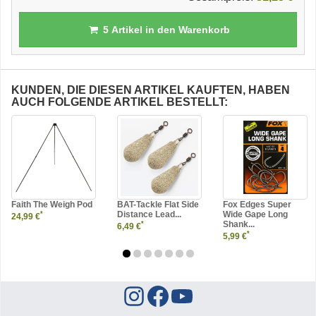
5
Artikel in den Warenkorb
KUNDEN, DIE DIESEN ARTIKEL KAUFTEN, HABEN
AUCH FOLGENDE ARTIKEL BESTELLT:
Faith The Weigh Pod
BAT-Tackle Flat Side
Fox Edges Super
Distance Lead...
Wide Gape Long
*
24,99 €
Shank...
*
6,49 €
*
5,99 €