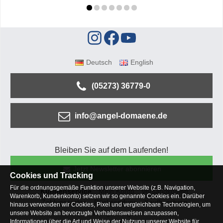
Deutsch
English
(05273) 36779-0
info@angel-domaene.de
Bleiben Sie auf dem Laufenden!
Jetzt Newsletter abonnieren
Cookies und Tracking
Für die ordnungsgemäße Funktion unserer Website (z.B. Navigation,
Kundenservice
Mein Konto
Versandkosten
Warenkorb, Kundenkonto) setzen wir so genannte Cookies ein. Darüber
Zahlungsarten
Rücksendung
Kaufberatung
hinaus verwenden wir Cookies, Pixel und vergleichbare Technologien, um
Häufige Fragen
unsere Website an bevorzugte Verhaltensweisen anzupassen,
Informationen über die Art und Weise der Nutzung unserer Website für