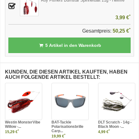
Roy Fishers Burnstar Spinnerbait 21g - Hellfire
*
3,99 €
*
Gesamtpreis:
50,25 €
5
Artikel in den Warenkorb
KUNDEN, DIE DIESEN ARTIKEL KAUFTEN, HABEN
AUCH FOLGENDE ARTIKEL BESTELLT:
Westin MonsterVibe
BAT-Tackle
DLT Scratch - 14g -
Willow -...
Polarisationsbrille
Black Moon -...
Carp...
*
*
15,29 €
4,99 €
*
19,99 €