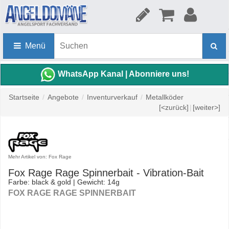
Menü
WhatsApp Kanal | Abonniere uns!
Startseite
/
Angebote
/
Inventurverkauf
/
Metallköder
[<zurück]
|
[weiter>]
Mehr Artikel von: Fox Rage
Fox Rage Rage Spinnerbait - Vibration-Bait
Farbe: black & gold | Gewicht: 14g
FOX RAGE RAGE SPINNERBAIT