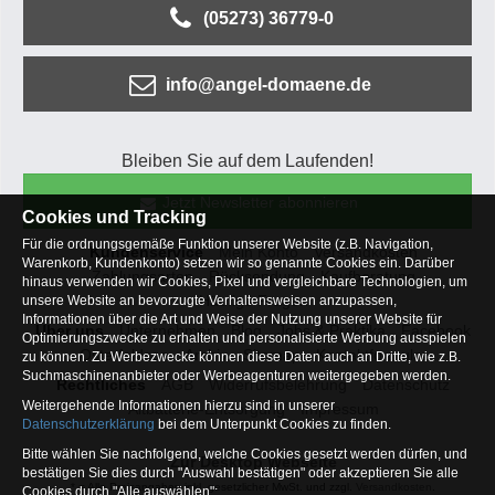
(05273) 36779-0
info@angel-domaene.de
Bleiben Sie auf dem Laufenden!
Jetzt Newsletter abonnieren
Cookies und Tracking
Für die ordnungsgemäße Funktion unserer Website (z.B. Navigation,
Kundenservice
Mein Konto
Versandkosten
Warenkorb, Kundenkonto) setzen wir so genannte Cookies ein. Darüber
Zahlungsarten
Rücksendung
Kaufberatung
hinaus verwenden wir Cookies, Pixel und vergleichbare Technologien, um
Häufige Fragen
unsere Website an bevorzugte Verhaltensweisen anzupassen,
Informationen über die Art und Weise der Nutzung unserer Website für
Über uns
Unternehmen
Blog
Jobs & Praktika
Facebook
Optimierungszwecke zu erhalten und personalisierte Werbung ausspielen
Osterfeldsee
Archiv
Sitemap
Kontaktformular
zu können. Zu Werbezwecke können diese Daten auch an Dritte, wie z.B.
Suchmaschinenanbieter oder Werbeagenturen weitergegeben werden.
Rechtliches
AGB
Widerrufsbelehrung
Datenschutz
Weitergehende Informationen hierzu sind in unserer
Altbatterie-Entsorgung
Impressum
Datenschutzerklärung
bei dem Unterpunkt Cookies zu finden.
Bitte wählen Sie nachfolgend, welche Cookies gesetzt werden dürfen, und
Zur Desktop Webseite
bestätigen Sie dies durch "Auswahl bestätigen" oder akzeptieren Sie alle
* = Alle Preisangaben inkl. gesetzlicher MwSt. und zzgl.
Versandkosten
.
Cookies durch "Alle auswählen":