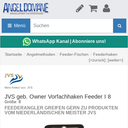
Menü
WhatsApp Kanal | Abonniere uns!
Startseite
/
Angelmethoden
/
Feeder-Fischen
/
Feederhaken
[<zurück]
|
[weiter>]
Mehr Artikel von: JVS
JVS geb. Owner Vorfachhaken Feeder I 8
Größe: 8
FEEDERANGLER GREIFEN GERN ZU PRODUKTEN
VOM NIEDERLÄNDISCHEN MEISTER JVS