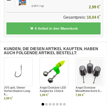
*
(2,99 € / kg)
2,99 €
*
Gesamtpreis:
16,04 €
6
Artikel in den Warenkorb
KUNDEN, DIE DIESEN ARTIKEL KAUFTEN, HABEN
AUCH FOLGENDE ARTIKEL BESTELLT:
JVS geb. Owner
Angel Domäne LED
Angel Domäne
Vorfachhaken Long
Aalglocke 1Stück
Metallfutterkorb 9...
8...
*
*
1,99 €
7,99 €
*
2,99 €