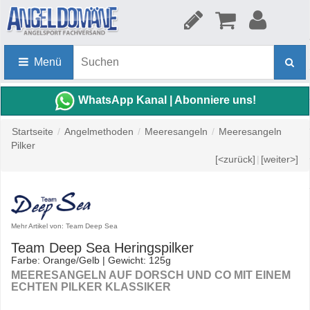
Menü
WhatsApp Kanal | Abonniere uns!
Startseite
/
Angelmethoden
/
Meeresangeln
/
Meeresangeln
Pilker
[<zurück]
|
[weiter>]
Mehr Artikel von: Team Deep Sea
Team Deep Sea Heringspilker
Farbe: Orange/Gelb | Gewicht: 125g
MEERESANGELN AUF DORSCH UND CO MIT EINEM
ECHTEN PILKER KLASSIKER