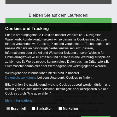
Bleiben Sie auf dem Laufenden!
Jetzt Newsletter abonnieren
Cookies und Tracking
Für die ordnungsgemäße Funktion unserer Website (z.B. Navigation,
Kundenservice
Mein Konto
Versandkosten
Warenkorb, Kundenkonto) setzen wir so genannte Cookies ein. Darüber
Zahlungsarten
Rücksendung
Kaufberatung
hinaus verwenden wir Cookies, Pixel und vergleichbare Technologien, um
Häufige Fragen
unsere Website an bevorzugte Verhaltensweisen anzupassen,
Informationen über die Art und Weise der Nutzung unserer Website für
Über uns
Unternehmen
Blog
Jobs & Praktika
Facebook
Optimierungszwecke zu erhalten und personalisierte Werbung ausspielen
Osterfeldsee
Archiv
Sitemap
Kontaktformular
zu können. Zu Werbezwecke können diese Daten auch an Dritte, wie z.B.
Suchmaschinenanbieter oder Werbeagenturen weitergegeben werden.
Rechtliches
AGB
Widerrufsbelehrung
Datenschutz
Weitergehende Informationen hierzu sind in unserer
Altbatterie-Entsorgung
Impressum
Datenschutzerklärung
bei dem Unterpunkt Cookies zu finden.
Bitte wählen Sie nachfolgend, welche Cookies gesetzt werden dürfen, und
Zur Desktop Webseite
bestätigen Sie dies durch "Auswahl bestätigen" oder akzeptieren Sie alle
* = Alle Preisangaben inkl. gesetzlicher MwSt. und zzgl.
Versandkosten
.
Cookies durch "Alle auswählen":
** = Die durchgestrichenen Preise entsprechen dem bisherigen Preis bei Angel-
Domäne.
Mehr Informationen
1
= Gilt für angegebenes Lieferland. Lieferzeiten für andere Länder siehe
Essentiell
Versandinfoseite.
Essentiell
Statistiken
Marketing
2
= ausgenommen Sonderpeise und preisgebundene Produkte.
Hierbei handelt es sich um Cookies, die für die Grundfunktionen unserer
Angel-Domäne der Angelsport Online-Shop Angelshop für Angelzubehör- und