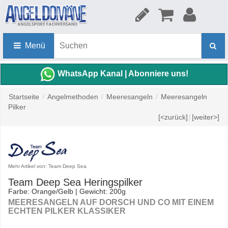
Menü
WhatsApp Kanal | Abonniere uns!
Startseite
/
Angelmethoden
/
Meeresangeln
/
Meeresangeln
Pilker
[<zurück]
|
[weiter>]
Mehr Artikel von: Team Deep Sea
Team Deep Sea Heringspilker
Farbe: Orange/Gelb | Gewicht: 200g
MEERESANGELN AUF DORSCH UND CO MIT EINEM
ECHTEN PILKER KLASSIKER