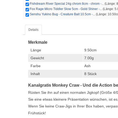
Fishdream River Special 24g chrom 8cm - chrom -...
(Länge: 8
Fox Rage Micro Tiddler Slow 5cm - Gold Shiner -...
(Länge: 5.0
Senshu Yukino Bug - Creature Bait 10.5cm -...
(Länge: 10.50cm
Details
Merkmale
Länge
9.50cm
Gewicht
7.00g
Farbe
Ash
Inhalt
8 Stück
Kanalgratis Monkey Craw - Und die Action be
Rüsten Sie ihn auf einen normalen Jigkopf (Größe 4/0 
Sie eine etwas kleinere Präsentation wünschen, ist e
Wenn Sie keine Craw-Jigs in Ihrer Box haben, verpa
Frühstück!