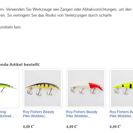
ern. Verwenden Sie Werkzeuge wie Zangen oder Abhakvorrichtungen, um den
en. So verringern Sie das Risiko von Verletzungen durch scharfe
mitteln fern.
de Artikel bestellt:
ving
Roy Fishers Beasty
Roy Fishers Beasty
Roy Fishers B
chbait...
Pike Wobbler,...
Pike Wobbler,...
Pike Wobbler,..
*
*
*
4,49 €
4,49 €
4,49 €