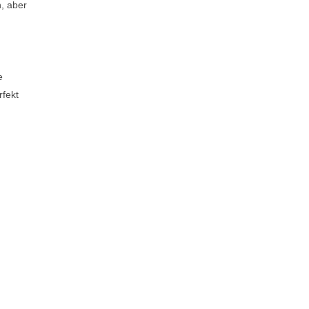
, aber
e
rfekt