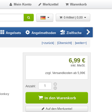
Mein Konto
Merkzettel
Warenkorb
0 Artikel | 0,00
Angelsets
Angelmethoden
Zielfische
Angelbeklei
[<zurück]
|
[Übersicht]
|
[weiter>]
6,99 €
inkl. MwSt.
zzgl. Versandkosten ab 5,99€
Anzahl:
Monkey
In den Warenkorb
Auf den Merkzettel