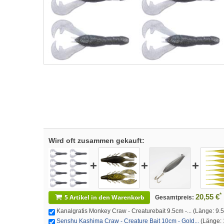
Wird oft zusammen gekauft:
+
+
+
*
20,55 €
5 Artikel in den Warenkorb
Gesamtpreis:
Kanalgratis Monkey Craw - Creaturebait 9.5cm -... (Länge: 9.50
Senshu Kashima Craw - Creature Bait 10cm - Gold...
(Länge: 1