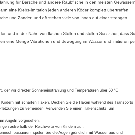
e Nahrung für Barsche und andere Raubfische in den meisten Gewässern
nn eine Krebs-Imitation jeden anderen Köder komplett übertreffen.
sche und Zander, und oft stehen viele von ihnen auf einer strengen
n und in der Nähe von flachen Stellen und stellen Sie sicher, dass Si
ugen eine Menge Vibrationen und Bewegung im Wasser und imitieren pe
t, der vor direkter Sonneneinstrahlung und Temperaturen über 50 °C
t Ködern mit scharfen Haken. Decken Sie die Haken während des Transports
Verletzungen zu vermeiden. Verwenden Sie einen Hakenschutz, um
eim Angeln vorgesehen.
ngen außerhalb der Reichweite von Kindern auf.
ennoch passieren, spülen Sie die Augen gründlich mit Wasser aus und