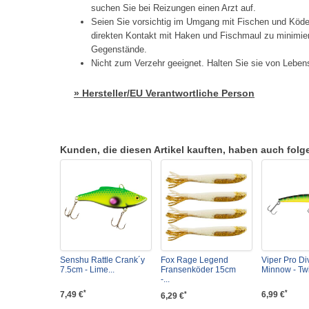
suchen Sie bei Reizungen einen Arzt auf.
Seien Sie vorsichtig im Umgang mit Fischen und Köd
direkten Kontakt mit Haken und Fischmaul zu minimier
Gegenstände.
Nicht zum Verzehr geeignet. Halten Sie sie von Lebens
» Hersteller/EU Verantwortliche Person
Kunden, die diesen Artikel kauften, haben auch folgen
Senshu Rattle Crank´y
Fox Rage Legend
Viper Pro Di
7.5cm - Lime...
Fransenköder 15cm
Minnow - Twit
-...
*
*
7,49 €
6,99 €
*
6,29 €