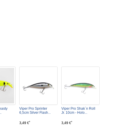
easty
Viper Pro Sprinter
Viper Pro Shak´n Roll
.
6,5cm Silver Flash...
Jr. 10cm - Holo...
*
*
3,49 €
3,49 €