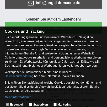
info@angel-domaene.de
Bleiben Sie auf dem Laufenden!
Jetzt Newsletter abonnieren
Cookies und Tracking
Für die ordnungsgemäße Funktion unserer Website (z.B. Navigation,
Kundenservice
Mein Konto
Versandkosten
Warenkorb, Kundenkonto) setzen wir so genannte Cookies ein. Darüber
Zahlungsarten
Rücksendung
Kaufberatung
hinaus verwenden wir Cookies, Pixel und vergleichbare Technologien, um
Häufige Fragen
unsere Website an bevorzugte Verhaltensweisen anzupassen,
Informationen über die Art und Weise der Nutzung unserer Website für
Über uns
Unternehmen
Blog
Jobs & Praktika
Facebook
Optimierungszwecke zu erhalten und personalisierte Werbung ausspielen
Osterfeldsee
Archiv
Sitemap
Kontaktformular
zu können. Zu Werbezwecke können diese Daten auch an Dritte, wie z.B.
Suchmaschinenanbieter oder Werbeagenturen weitergegeben werden.
Rechtliches
AGB
Widerrufsbelehrung
Datenschutz
Weitergehende Informationen hierzu sind in unserer
Altbatterie-Entsorgung
Impressum
Datenschutzerklärung
bei dem Unterpunkt Cookies zu finden.
Bitte wählen Sie nachfolgend, welche Cookies gesetzt werden dürfen, und
Zur Desktop Webseite
bestätigen Sie dies durch "Auswahl bestätigen" oder akzeptieren Sie alle
* = Alle Preisangaben inkl. gesetzlicher MwSt. und zzgl.
Versandkosten
.
Cookies durch "Alle auswählen":
** = Die durchgestrichenen Preise entsprechen dem bisherigen Preis bei Angel-
Domäne.
Mehr Informationen
1
= Gilt für angegebenes Lieferland. Lieferzeiten für andere Länder siehe
Essentiell
Versandinfoseite.
Essentiell
Statistiken
Marketing
2
= ausgenommen Sonderpeise und preisgebundene Produkte.