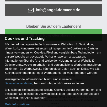
info@angel-domaene.de
Bleiben Sie auf dem Laufenden!
Jetzt Newsletter abonnieren
Cookies und Tracking
Für die ordnungsgemäße Funktion unserer Website (z.B. Navigation,
Kundenservice
Mein Konto
Versandkosten
Warenkorb, Kundenkonto) setzen wir so genannte Cookies ein. Darüber
Zahlungsarten
Rücksendung
Kaufberatung
hinaus verwenden wir Cookies, Pixel und vergleichbare Technologien, um
Häufige Fragen
unsere Website an bevorzugte Verhaltensweisen anzupassen,
Informationen über die Art und Weise der Nutzung unserer Website für
Über uns
Unternehmen
Blog
Jobs & Praktika
Facebook
Optimierungszwecke zu erhalten und personalisierte Werbung ausspielen
Osterfeldsee
Archiv
Sitemap
Kontaktformular
zu können. Zu Werbezwecke können diese Daten auch an Dritte, wie z.B.
Suchmaschinenanbieter oder Werbeagenturen weitergegeben werden.
Rechtliches
AGB
Widerrufsbelehrung
Datenschutz
Weitergehende Informationen hierzu sind in unserer
Altbatterie-Entsorgung
Impressum
Datenschutzerklärung
bei dem Unterpunkt Cookies zu finden.
Bitte wählen Sie nachfolgend, welche Cookies gesetzt werden dürfen, und
Zur Desktop Webseite
bestätigen Sie dies durch "Auswahl bestätigen" oder akzeptieren Sie alle
* = Alle Preisangaben inkl. gesetzlicher MwSt. und zzgl.
Versandkosten
.
Cookies durch "Alle auswählen":
** = Die durchgestrichenen Preise entsprechen dem bisherigen Preis bei Angel-
Domäne.
Mehr Informationen
1
= Gilt für angegebenes Lieferland. Lieferzeiten für andere Länder siehe