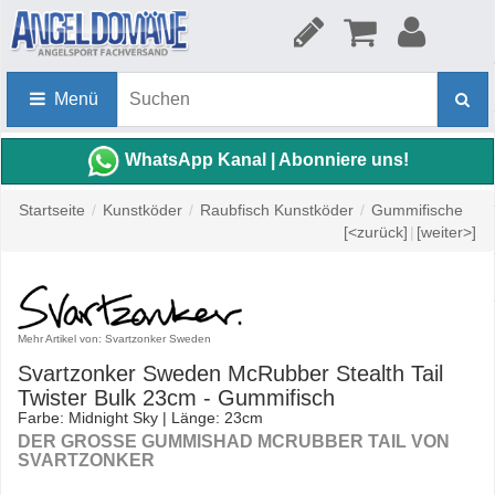
Menü
WhatsApp Kanal | Abonniere uns!
Startseite
/
Kunstköder
/
Raubfisch Kunstköder
/
Gummifische
[<zurück]
|
[weiter>]
Mehr Artikel von: Svartzonker Sweden
Svartzonker Sweden McRubber Stealth Tail
Twister Bulk 23cm - Gummifisch
Farbe: Midnight Sky | Länge: 23cm
DER GROSSE GUMMISHAD MCRUBBER TAIL VON S
VARTZONKER