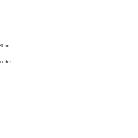
rShad
m oder