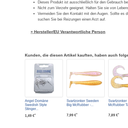
Dieses Produkt ist ausschließlich für den Gebrauch b
Nicht zum Verzehr geeignet. Halten Sie sie von Lebens
Vermeiden Sie den Kontakt mit den Augen. Sollte es d
suchen Sie bei Reizungen einen Arzt auf.
» Hersteller/EU Verantwortliche Person
Kunden, die diesen Artikel kauften, haben auch folgen
Angel Domäne
Svartzonker Sweden
Svartzonke
Swedish Style
Big McRubber -...
McRubber Tai
Stinger...
*
*
7,99 €
7,89 €
*
1,49 €