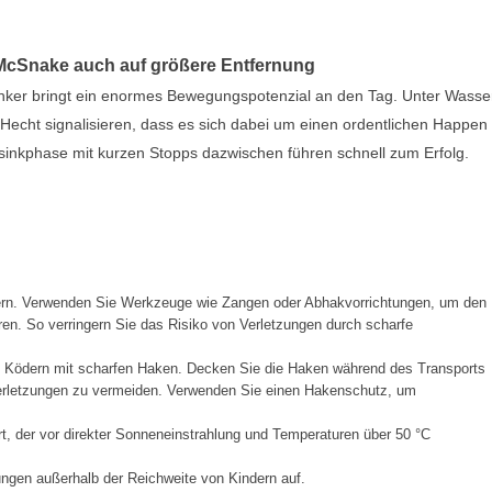
r McSnake auch auf größere Entfernung
ker bringt ein enormes Bewegungspotenzial an den Tag. Unter Wasse
echt signalisieren, dass es sich dabei um einen ordentlichen Happen
bsinkphase mit kurzen Stopps dazwischen führen schnell zum Erfolg.
ern. Verwenden Sie Werkzeuge wie Zangen oder Abhakvorrichtungen, um den
en. So verringern Sie das Risiko von Verletzungen durch scharfe
t Ködern mit scharfen Haken. Decken Sie die Haken während des Transports
Verletzungen zu vermeiden. Verwenden Sie einen Hakenschutz, um
t, der vor direkter Sonneneinstrahlung und Temperaturen über 50 °C
ngen außerhalb der Reichweite von Kindern auf.