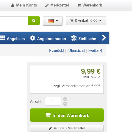
Mein Konto
Merkzettel
Warenkorb
0 Artikel | 0,00
Angelsets
Angelmethoden
Zielfische
Angelbeklei
[<zurück]
|
[Übersicht]
|
[weiter>]
9,99 €
inkl. MwSt.
zzgl. Versandkosten ab 5,99€
Anzahl:
In den Warenkorb
Auf den Merkzettel