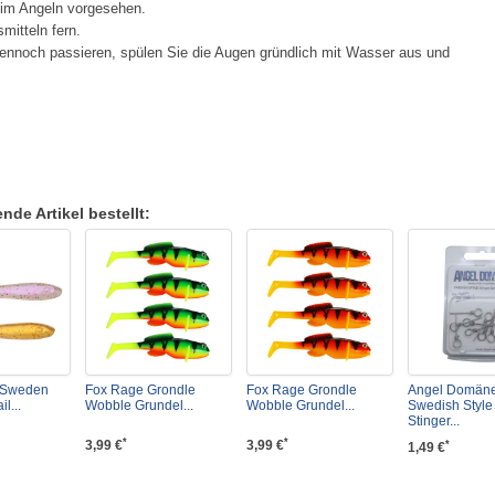
eim Angeln vorgesehen.
mitteln fern.
ennoch passieren, spülen Sie die Augen gründlich mit Wasser aus und
de Artikel bestellt:
r Sweden
Fox Rage Grondle
Fox Rage Grondle
Angel Domän
l...
Wobble Grundel...
Wobble Grundel...
Swedish Style
Stinger...
*
*
3,99 €
3,99 €
*
1,49 €