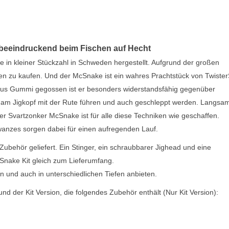
 beeindruckend beim Fischen auf Hecht
in kleiner Stückzahl in Schweden hergestellt. Aufgrund der großen
en zu kaufen. Und der McSnake ist ein wahres Prachtstück von Twiste
aus Gummi gegossen ist er besonders widerstandsfähig gegenüber
l am Jigkopf mit der Rute führen und auch geschleppt werden. Langsa
 Der Svartzonker McSnake ist für alle diese Techniken wie geschaffen.
anzes sorgen dabei für einen aufregenden Lauf.
g-Zubehör geliefert. Ein Stinger, ein schraubbarer Jighead und eine
nake Kit gleich zum Lieferumfang.
ren und auch in unterschiedlichen Tiefen anbieten.
 der Kit Version, die folgendes Zubehör enthält (Nur Kit Version):