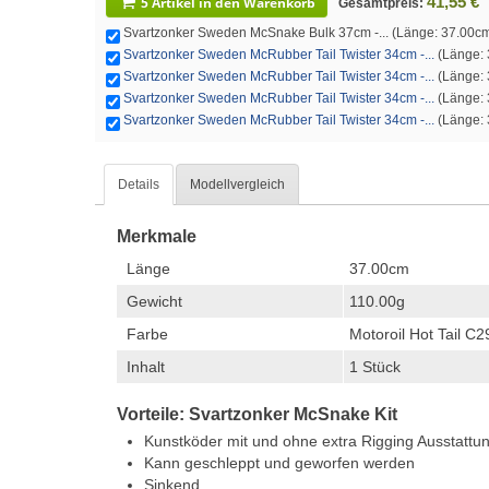
41,55 €
5 Artikel in den Warenkorb
Gesamtpreis:
Svartzonker Sweden McSnake Bulk 37cm -... (Länge: 37.00cm -
Svartzonker Sweden McRubber Tail Twister 34cm -...
(Länge: 3
Svartzonker Sweden McRubber Tail Twister 34cm -...
(Länge: 3
Svartzonker Sweden McRubber Tail Twister 34cm -...
(Länge: 3
Svartzonker Sweden McRubber Tail Twister 34cm -...
(Länge: 3
Details
Modellvergleich
Merkmale
Länge
37.00cm
Gewicht
110.00g
Farbe
Motoroil Hot Tail C2
Inhalt
1 Stück
Vorteile: Svartzonker McSnake Kit
Kunstköder mit und ohne extra Rigging Ausstattu
Kann geschleppt und geworfen werden
Sinkend