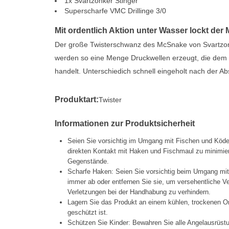
1x Svartzonker Stinger
Superscharfe VMC Drillinge 3/0
Mit ordentlich Aktion unter Wasser lockt de
Der große Twisterschwanz des McSnake von Svartzon
werden so eine Menge Druckwellen erzeugt, die dem H
handelt. Unterschiedich schnell eingeholt nach der A
Produktart:
Twister
Informationen zur Produktsicherheit
Seien Sie vorsichtig im Umgang mit Fischen und Köd
direkten Kontakt mit Haken und Fischmaul zu minimier
Gegenstände.
Scharfe Haken: Seien Sie vorsichtig beim Umgang mi
immer ab oder entfernen Sie sie, um versehentliche 
Verletzungen bei der Handhabung zu verhindern.
Lagern Sie das Produkt an einem kühlen, trockenen Or
geschützt ist.
Schützen Sie Kinder: Bewahren Sie alle Angelausrüstu