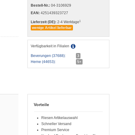
Bestell-Nr.:
04-3106929
EAN:
4251439323727
1
Lieferzeit (DE):
2-4 Werktage
wenige Artikel lieferbar
Verfügbarkeit in Filialen
Beverungen (37688):
3
Herne (44653):
5+
Vorteile
Riesen Artikelauswahl
Schneller Versand
Premium Service