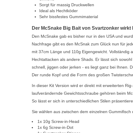
Sorgt für massig Druckwellen
Ideal als Hechtköder
Sehr bissfestes Gummimaterial
Der McSnake Big Bait von Svartzonker wirkt
Den McSnake gab es bisher nur in den USA und wurde 
Nachfrage gibt es den McSnak zum Glück nun für jed
mit 37cm Länge und 110g Eigengewicht. Vollständig 
Hechtattacken als andere Shads. Er lässt sich sowoh
schnell, jiggen oder jerken - es liegt ganz bei Ihnen.
Der runde Kopf und die Form des großen Twisterschw
In dieser Kit Version wird er direkt mit erweiterten Ri
laufverändernde Gewichtsschraube gehören beim McS
So lässt er sich in unterschiedlichen Stilen präsentie
Sie wählen aus zwischen dem einzelnen Gummifisch und
1x 10g Screw-in-Head
1x 6g Screw-in-Dot