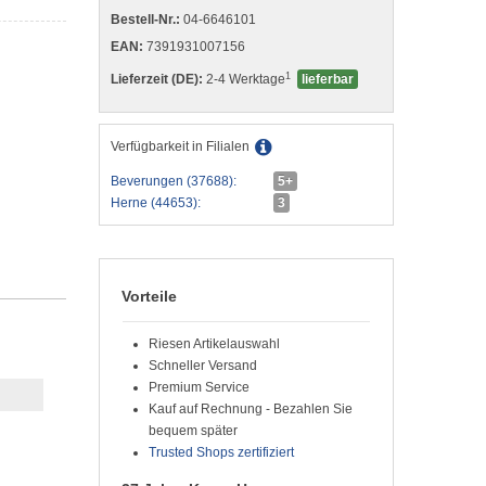
Bestell-Nr.:
04-6646101
EAN:
7391931007156
1
Lieferzeit (DE):
2-4 Werktage
lieferbar
Verfügbarkeit in Filialen
Beverungen (37688):
5+
Herne (44653):
3
Vorteile
Riesen Artikelauswahl
Schneller Versand
Premium Service
Kauf auf Rechnung - Bezahlen Sie
bequem später
Trusted Shops zertifiziert