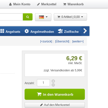
Mein Konto
Merkzettel
Warenkorb
0 Artikel | 0,00
Angelsets
Angelmethoden
Zielfische
Angelbeklei
[<zurück]
|
[Übersicht]
|
[weiter>]
6,29 €
inkl. MwSt.
zzgl. Versandkosten ab 5,99€
Anzahl:
In den Warenkorb
Auf den Merkzettel