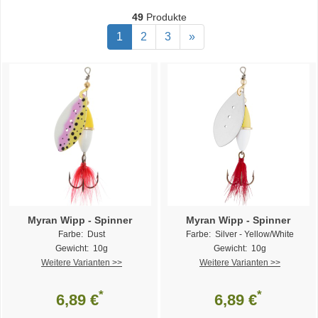
49
Produkte
1
2
3
»
Myran Wipp - Spinner
Myran Wipp - Spinner
Farbe: Dust
Farbe: Silver - Yellow/White
Gewicht: 10g
Gewicht: 10g
Weitere Varianten >>
Weitere Varianten >>
*
*
6,89 €
6,89 €