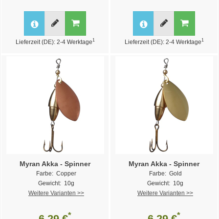
1
1
Lieferzeit (DE): 2-4 Werktage
Lieferzeit (DE): 2-4 Werktage
Myran Akka - Spinner
Myran Akka - Spinner
Farbe: Copper
Farbe: Gold
Gewicht: 10g
Gewicht: 10g
Weitere Varianten >>
Weitere Varianten >>
*
*
6,29 €
6,29 €