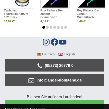
Carbotex
Roy Fishers Der
Roy Fishers Der
Fluoroclear 300m -
Zander
Zander
0,21mm -...
Gummifisch...
Gummifisch...
*
*
*
14,99 €
4,49 €
4,49 €
Deutsch
English
(05273) 36779-0
info@angel-domaene.de
Bleiben Sie auf dem Laufenden!
Jetzt Newsletter abonnieren