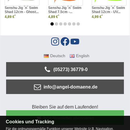
Senshu Jig ´n´ Swim
Senshu Jig ´n´ Swim
Senshu Jig ´n´ Swim
Shad 12cm - Ghost...
Shad 7.5cm -...
Shad 12cm - UV...
*
*
*
4,89 €
4,89 €
4,99 €
Deutsch
English
(05273) 36779-0
info@angel-domaene.de
Bleiben Sie auf dem Laufenden!
Jetzt Newsletter abonnieren
Cookies und Tracking
Für die ordnungsgemäße Funktion unserer Website (z.B. Navigation,