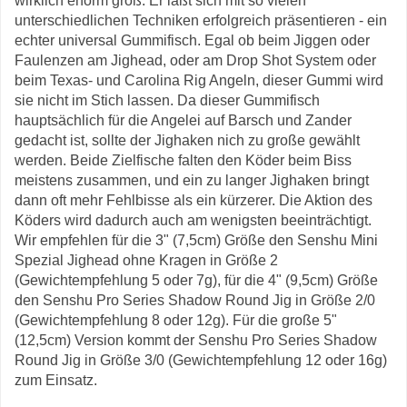
wirklich enorm groß. Er läßt sich mit so vielen
unterschiedlichen Techniken erfolgreich präsentieren - ein
echter universal Gummifisch. Egal ob beim Jiggen oder
Faulenzen am Jighead, oder am Drop Shot System oder
beim Texas- und Carolina Rig Angeln, dieser Gummi wird
sie nicht im Stich lassen. Da dieser Gummifisch
hauptsächlich für die Angelei auf Barsch und Zander
gedacht ist, sollte der Jighaken nich zu große gewählt
werden. Beide Zielfische falten den Köder beim Biss
meistens zusammen, und ein zu langer Jighaken bringt
dann oft mehr Fehlbisse als ein kürzerer. Die Aktion des
Köders wird dadurch auch am wenigsten beeinträchtigt.
Wir empfehlen für die 3" (7,5cm) Größe den Senshu Mini
Spezial Jighead ohne Kragen in Größe 2
(Gewichtempfehlung 5 oder 7g), für die 4" (9,5cm) Größe
den Senshu Pro Series Shadow Round Jig in Größe 2/0
(Gewichtempfehlung 8 oder 12g). Für die große 5"
(12,5cm) Version kommt der Senshu Pro Series Shadow
Round Jig in Größe 3/0 (Gewichtempfehlung 12 oder 16g)
zum Einsatz.