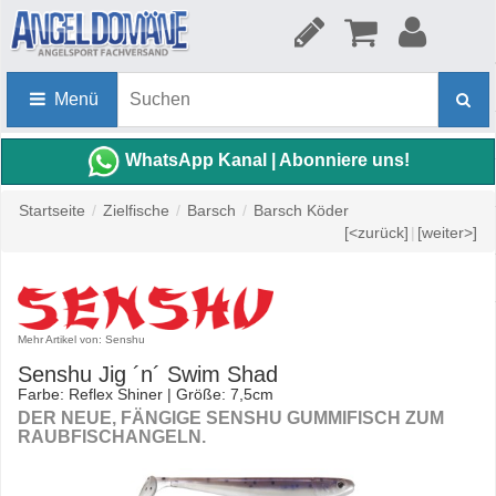
Menü
WhatsApp Kanal | Abonniere uns!
Startseite
/
Zielfische
/
Barsch
/
Barsch Köder
[<zurück]
|
[weiter>]
Mehr Artikel von: Senshu
Senshu Jig ´n´ Swim Shad
Farbe: Reflex Shiner | Größe: 7,5cm
DER NEUE, FÄNGIGE SENSHU GUMMIFISCH ZUM
RAUBFISCHANGELN.