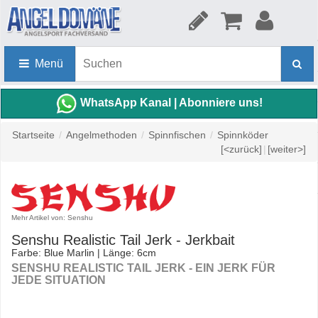
Menü
WhatsApp Kanal | Abonniere uns!
Startseite
/
Angelmethoden
/
Spinnfischen
/
Spinnköder
[<zurück]
|
[weiter>]
Mehr Artikel von: Senshu
Senshu Realistic Tail Jerk - Jerkbait
Farbe: Blue Marlin | Länge: 6cm
SENSHU REALISTIC TAIL JERK - EIN JERK FÜR
JEDE SITUATION