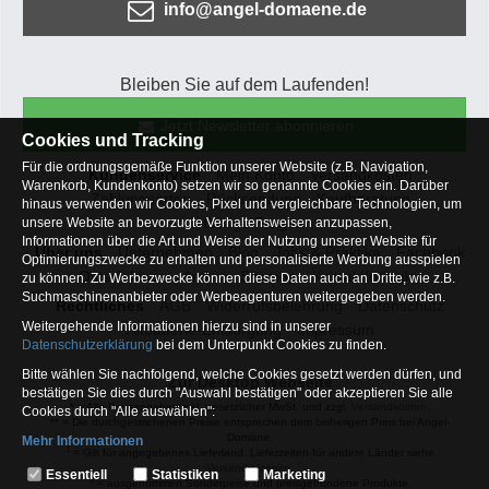
info@angel-domaene.de
Bleiben Sie auf dem Laufenden!
Jetzt Newsletter abonnieren
Cookies und Tracking
Für die ordnungsgemäße Funktion unserer Website (z.B. Navigation,
Kundenservice
Mein Konto
Versandkosten
Warenkorb, Kundenkonto) setzen wir so genannte Cookies ein. Darüber
Zahlungsarten
Rücksendung
Kaufberatung
hinaus verwenden wir Cookies, Pixel und vergleichbare Technologien, um
Häufige Fragen
unsere Website an bevorzugte Verhaltensweisen anzupassen,
Informationen über die Art und Weise der Nutzung unserer Website für
Über uns
Unternehmen
Blog
Jobs & Praktika
Facebook
Optimierungszwecke zu erhalten und personalisierte Werbung ausspielen
Osterfeldsee
Archiv
Sitemap
Kontaktformular
zu können. Zu Werbezwecke können diese Daten auch an Dritte, wie z.B.
Suchmaschinenanbieter oder Werbeagenturen weitergegeben werden.
Rechtliches
AGB
Widerrufsbelehrung
Datenschutz
Weitergehende Informationen hierzu sind in unserer
Altbatterie-Entsorgung
Impressum
Datenschutzerklärung
bei dem Unterpunkt Cookies zu finden.
Bitte wählen Sie nachfolgend, welche Cookies gesetzt werden dürfen, und
Zur Desktop Webseite
bestätigen Sie dies durch "Auswahl bestätigen" oder akzeptieren Sie alle
* = Alle Preisangaben inkl. gesetzlicher MwSt. und zzgl.
Versandkosten
.
Cookies durch "Alle auswählen":
** = Die durchgestrichenen Preise entsprechen dem bisherigen Preis bei Angel-
Domäne.
Mehr Informationen
1
= Gilt für angegebenes Lieferland. Lieferzeiten für andere Länder siehe
Essentiell
Versandinfoseite.
Essentiell
Statistiken
Marketing
2
= ausgenommen Sonderpeise und preisgebundene Produkte.