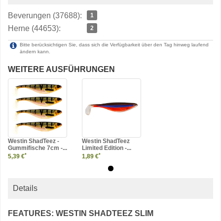
Beverungen (37688):
1
Herne (44653):
2
Bitte berücksichtigen Sie, dass sich die Verfügbarkeit über den Tag hinweg laufend
ändern kann.
WEITERE AUSFÜHRUNGEN
Westin ShadTeez -
Westin ShadTeez
Gummifische 7cm -...
Limited Edition -...
*
*
5,39 €
1,89 €
Details
FEATURES: WESTIN SHADTEEZ SLIM