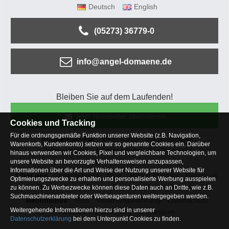
Deutsch
English
(05273) 36779-0
info@angel-domaene.de
Bleiben Sie auf dem Laufenden!
Jetzt Newsletter abonnieren
Cookies und Tracking
Für die ordnungsgemäße Funktion unserer Website (z.B. Navigation,
Kundenservice
Mein Konto
Versandkosten
Warenkorb, Kundenkonto) setzen wir so genannte Cookies ein. Darüber
Zahlungsarten
Rücksendung
Kaufberatung
hinaus verwenden wir Cookies, Pixel und vergleichbare Technologien, um
Häufige Fragen
unsere Website an bevorzugte Verhaltensweisen anzupassen,
Informationen über die Art und Weise der Nutzung unserer Website für
Über uns
Unternehmen
Blog
Jobs & Praktika
Facebook
Optimierungszwecke zu erhalten und personalisierte Werbung ausspielen
Osterfeldsee
Archiv
Sitemap
Kontaktformular
zu können. Zu Werbezwecke können diese Daten auch an Dritte, wie z.B.
Suchmaschinenanbieter oder Werbeagenturen weitergegeben werden.
Rechtliches
AGB
Widerrufsbelehrung
Datenschutz
Weitergehende Informationen hierzu sind in unserer
Altbatterie-Entsorgung
Impressum
Datenschutzerklärung
bei dem Unterpunkt Cookies zu finden.