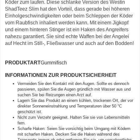
Köder zum laufen. Diese schlanke Version des Westin
ShadTeez Slim hat den Vorteil, dass gerade bei höheren
Einholgeschwindigkeiten oder beim Schleppen der Köder
vom Raubfisch inhaliert werden kann. Mit einem Jigkopf
und einem hinteren Stinger ist ein Haken des Angreifers
nahezu garantiert. Sie sind echte Waffen bei der Angelei
auf Hecht im Still-, Fließwasser und auch auf den Bodden!
PRODUKTART
Gummifisch
INFORMATIONEN ZUR PRODUKTSICHERHEIT
Vermeiden Sie den Kontakt mit den Augen. Sollte es dennoch
passieren, spülen Sie die Augen gründlich mit Wasser aus und
suchen Sie bei Reizungen einen Arzt auf.
Lagern Sie das Produkt an einem kühlen, trockenen Ort, der vor
direkter Sonneneinstrahlung und Temperaturen über 50 °C
geschützt ist.
Nicht zum Verzehr geeignet. Halten Sie sie von Lebensmitteln
fern.
Scharfe Haken: Seien Sie vorsichtig beim Umgang mit Ködern
mit scharfen Haken. Decken Sie die Haken während des
Transports immer ab oder entfernen Sie sie, um versehentliche