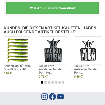
6
Artikel in den Warenkorb
KUNDEN, DIE DIESEN ARTIKEL KAUFTEN, HABEN
AUCH FOLGENDE ARTIKEL BESTELLT:
Senshu Jig ´n´ Swim
Tackle P*rn
Tackle P*rn
Shad 9.5cm - UV...
Aufkleber Tackle
Aufkleber Tackle
Porn big...
Porn...
*
4,89 €
*
*
0,79 €
0,49 €