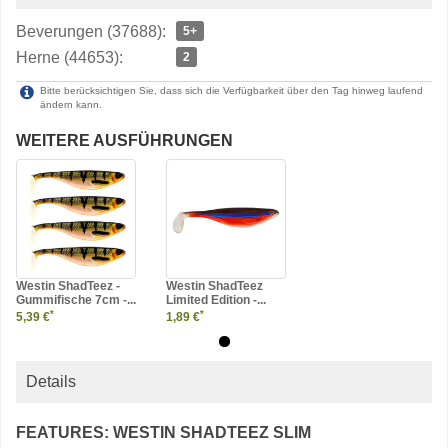
Beverungen (37688):
5+
Herne (44653):
2
Bitte berücksichtigen Sie, dass sich die Verfügbarkeit über den Tag hinweg laufend
ändern kann.
WEITERE AUSFÜHRUNGEN
Westin ShadTeez -
Westin ShadTeez
Gummifische 7cm -...
Limited Edition -...
*
*
5,39 €
1,89 €
Details
FEATURES: WESTIN SHADTEEZ SLIM