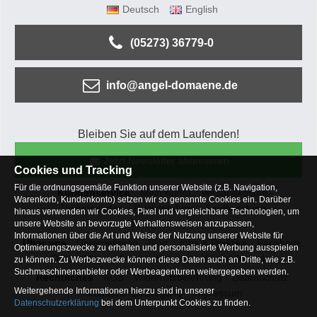
Deutsch
English
(05273) 36779-0
info@angel-domaene.de
Bleiben Sie auf dem Laufenden!
Jetzt Newsletter abonnieren
Cookies und Tracking
Für die ordnungsgemäße Funktion unserer Website (z.B. Navigation,
Kundenservice
Mein Konto
Versandkosten
Warenkorb, Kundenkonto) setzen wir so genannte Cookies ein. Darüber
Zahlungsarten
Rücksendung
Kaufberatung
hinaus verwenden wir Cookies, Pixel und vergleichbare Technologien, um
Häufige Fragen
unsere Website an bevorzugte Verhaltensweisen anzupassen,
Informationen über die Art und Weise der Nutzung unserer Website für
Über uns
Unternehmen
Blog
Jobs & Praktika
Facebook
Optimierungszwecke zu erhalten und personalisierte Werbung ausspielen
Osterfeldsee
Archiv
Sitemap
Kontaktformular
zu können. Zu Werbezwecke können diese Daten auch an Dritte, wie z.B.
Suchmaschinenanbieter oder Werbeagenturen weitergegeben werden.
Rechtliches
AGB
Widerrufsbelehrung
Datenschutz
Weitergehende Informationen hierzu sind in unserer
Altbatterie-Entsorgung
Impressum
Datenschutzerklärung
bei dem Unterpunkt Cookies zu finden.