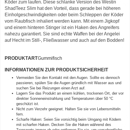
Köder zum laufen. Diese schlanke Version des Westin
ShadTeez Slim hat den Vorteil, dass gerade bei höheren
Einholgeschwindigkeiten oder beim Schleppen der Köder
vom Raubfisch inhaliert werden kann. Mit einem Jigkopf
und einem hinteren Stinger ist ein Haken des Angreifers
nahezu garantiert. Sie sind echte Waffen bei der Angelei
auf Hecht im Still-, Fließwasser und auch auf den Bodden!
PRODUKTART
Gummifisch
INFORMATIONEN ZUR PRODUKTSICHERHEIT
Vermeiden Sie den Kontakt mit den Augen. Sollte es dennoch
passieren, spülen Sie die Augen gründlich mit Wasser aus und
suchen Sie bei Reizungen einen Arzt auf.
Lagern Sie das Produkt an einem kühlen, trockenen Ort, der vor
direkter Sonneneinstrahlung und Temperaturen über 50 °C
geschützt ist.
Nicht zum Verzehr geeignet. Halten Sie sie von Lebensmitteln
fern.
Scharfe Haken: Seien Sie vorsichtig beim Umgang mit Ködern
mit scharfen Haken. Decken Sie die Haken während des
Transports immer ab oder entfernen Sie sie, um versehentliche