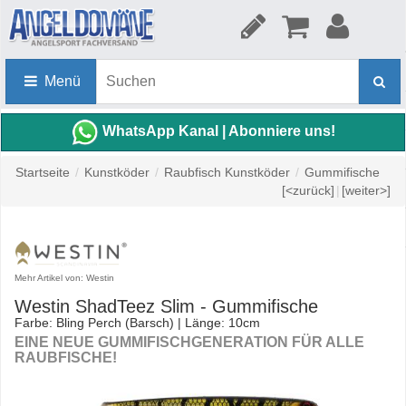
Menü
WhatsApp Kanal | Abonniere uns!
Startseite
/
Kunstköder
/
Raubfisch Kunstköder
/
Gummifische
[<zurück]
|
[weiter>]
Mehr Artikel von: Westin
Westin ShadTeez Slim - Gummifische
Farbe: Bling Perch (Barsch) | Länge: 10cm
EINE NEUE GUMMIFISCHGENERATION FÜR ALLE
RAUBFISCHE!