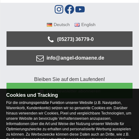
Deutsch
English
(05273) 36779-0
info@angel-domaene.de
Bleiben Sie auf dem Laufenden!
Jetzt Newsletter abonnieren
Cookies und Tracking
Für die ordnungsgemäße Funktion unserer Website (z.B. Navigation,
Kundenservice
Mein Konto
Versandkosten
Warenkorb, Kundenkonto) setzen wir so genannte Cookies ein. Darüber
Zahlungsarten
Rücksendung
Kaufberatung
hinaus verwenden wir Cookies, Pixel und vergleichbare Technologien, um
Häufige Fragen
unsere Website an bevorzugte Verhaltensweisen anzupassen,
Informationen über die Art und Weise der Nutzung unserer Website für
Über uns
Unternehmen
Blog
Jobs & Praktika
Facebook
Optimierungszwecke zu erhalten und personalisierte Werbung ausspielen
Osterfeldsee
Archiv
Sitemap
Kontaktformular
zu können. Zu Werbezwecke können diese Daten auch an Dritte, wie z.B.