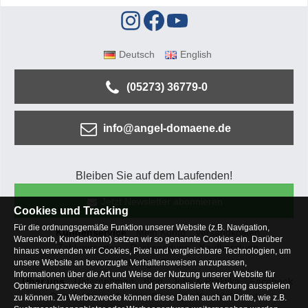
Deutsch
English
(05273) 36779-0
info@angel-domaene.de
Bleiben Sie auf dem Laufenden!
Jetzt Newsletter abonnieren
Cookies und Tracking
Für die ordnungsgemäße Funktion unserer Website (z.B. Navigation,
Kundenservice
Mein Konto
Versandkosten
Warenkorb, Kundenkonto) setzen wir so genannte Cookies ein. Darüber
Zahlungsarten
Rücksendung
Kaufberatung
hinaus verwenden wir Cookies, Pixel und vergleichbare Technologien, um
Häufige Fragen
unsere Website an bevorzugte Verhaltensweisen anzupassen,
Informationen über die Art und Weise der Nutzung unserer Website für
Über uns
Unternehmen
Blog
Jobs & Praktika
Facebook
Optimierungszwecke zu erhalten und personalisierte Werbung ausspielen
Osterfeldsee
Archiv
Sitemap
Kontaktformular
zu können. Zu Werbezwecke können diese Daten auch an Dritte, wie z.B.