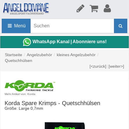
Menü
WhatsApp Kanal | Abonniere uns!
Startseite
/
Angelzubehör
/
kleines Angelzubehör
/
Quetschhülsen
[<zurück]
|
[weiter>]
Mehr Artikel von: Korda
Korda Spare Krimps - Quetschhülsen
Größe: Large 0,7mm