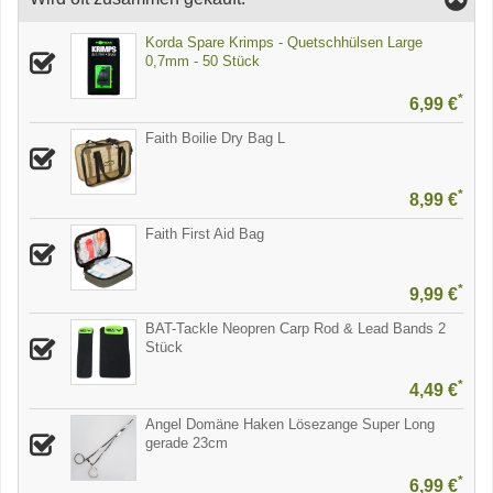
Korda Spare Krimps - Quetschhülsen Large
0,7mm - 50 Stück
*
6,99 €
Faith Boilie Dry Bag L
*
8,99 €
Faith First Aid Bag
*
9,99 €
BAT-Tackle Neopren Carp Rod & Lead Bands 2
Stück
*
4,49 €
Angel Domäne Haken Lösezange Super Long
gerade 23cm
*
6,99 €