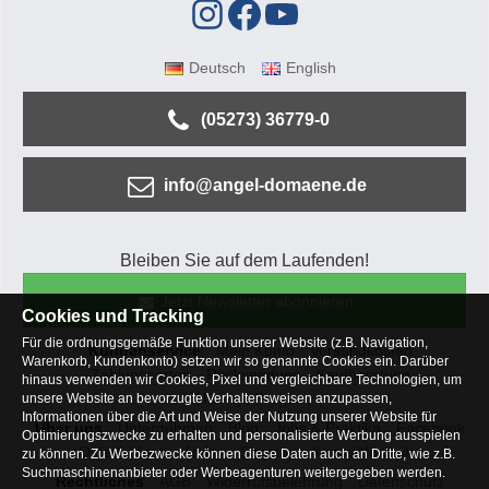
Deutsch
English
(05273) 36779-0
info@angel-domaene.de
Bleiben Sie auf dem Laufenden!
Jetzt Newsletter abonnieren
Cookies und Tracking
Für die ordnungsgemäße Funktion unserer Website (z.B. Navigation,
Kundenservice
Mein Konto
Versandkosten
Warenkorb, Kundenkonto) setzen wir so genannte Cookies ein. Darüber
Zahlungsarten
Rücksendung
Kaufberatung
hinaus verwenden wir Cookies, Pixel und vergleichbare Technologien, um
Häufige Fragen
unsere Website an bevorzugte Verhaltensweisen anzupassen,
Informationen über die Art und Weise der Nutzung unserer Website für
Über uns
Unternehmen
Blog
Jobs & Praktika
Facebook
Optimierungszwecke zu erhalten und personalisierte Werbung ausspielen
Osterfeldsee
Archiv
Sitemap
Kontaktformular
zu können. Zu Werbezwecke können diese Daten auch an Dritte, wie z.B.
Suchmaschinenanbieter oder Werbeagenturen weitergegeben werden.
Rechtliches
AGB
Widerrufsbelehrung
Datenschutz