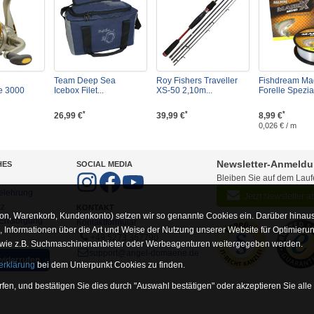
Team Deep Sea
Roy Fishers Traveller
Fishdream Ma
le 3000
Icebox Filet...
XS-50 2,10m...
Forelle Spezial
*
*
*
26,99 €
39,99 €
8,99 €
0,026 € / m
Newsletter-Anmeld
HES
SOCIAL MEDIA
Bleiben Sie auf dem Lau
elehrung
Jetzt Newsletter 
tz
KONTAKT
on, Warenkorb, Kundenkonto) setzen wir so genannte Cookies ein. Darüber hinaus
-Entsorgung
Kontaktformular
Informationen über die Art und Weise der Nutzung unserer Website für Optimieru
+49 5273 367790
 wie z.B. Suchmaschinenanbieter oder Werbeagenturen weitergegeben werden.
support@angel-domaene.de
widerrufen
erklärung
bei dem Unterpunkt Cookies zu finden.
fen, und bestätigen Sie dies durch "Auswahl bestätigen" oder akzeptieren Sie alle