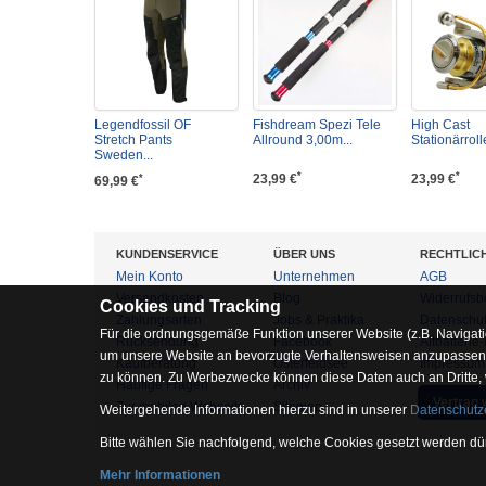
Legendfossil OF
Fishdream Spezi Tele
High Cast
Stretch Pants
Allround 3,00m...
Stationärrol
Sweden...
*
*
23,99 €
23,99 €
*
69,99 €
KUNDENSERVICE
ÜBER UNS
RECHTLIC
Mein Konto
Unternehmen
AGB
Versandkosten
Blog
Widerrufsb
Cookies und Tracking
Zahlungsarten
Jobs & Praktika
Datenschu
Für die ordnungsgemäße Funktion unserer Website (z.B. Navigati
Rücksendung
Facebook
Altbatterie
um unsere Website an bevorzugte Verhaltensweisen anzupassen, 
Kaufberatung
Osterfeldsee
Impressum
zu können. Zu Werbezwecke können diese Daten auch an Dritte,
Häufige Fragen
Archiv
Vertrag 
Zur mobilen Webseite
Sitemap
Weitergehende Informationen hierzu sind in unserer
Datenschutz
Bitte wählen Sie nachfolgend, welche Cookies gesetzt werden dür
Mehr Informationen