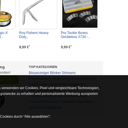
gic-X
Roy Fishers Heavy
Pro Tackle Boxes
...
Duty...
Gerätebox 3730 -...
*
*
8,99 €
9,99 €
ung
TOP KATEGORIEN
fenden!
Bissanzeiger
Blinker
Shimano
Meeresangeln
Angeltaschen
Karpfenliegen
abonnieren
Karpfenruten
Angelrollen
Angelruten
 verwenden wir Cookies, Pixel und vergleichbare Technologien,
TOP SUCHBEGRIFFE
ngszwecke zu erhalten und personalisierte Werbung ausspielen
Forellenteig
Multirolle
Shimano Rolle
Futteral
Freilaufrolle
Sitzkiepe
Angelhaken
gebunden
Angelshop
 Cookies durch "Alle auswählen":