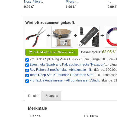
Nose Pliers...
Pliers -...
-...
*
*
9,99 €
6,99 €
9,99 €
Wird oft zusammen gekauft:
+
+
+
*
62,95 €
5 Artikel in den Warenkorb
Gesamtpreis:
Pro Tackle Split Ring Pliers 1Stück - 18cm (Länge: 18.00cm - Fa
Eversmoke Sparbrand Kaltrauchschnecke "Hexagon"...
(Länge
Roy Fishers Streetfish Mat - Abhakmatte mit...
(Länge: 100.00cm
Team Deep Sea X-Perience Fluocarbon 50m -...
(Durchmesser:
Pro Tackle Angelmesser - Allroundmesser 1Stück...
(Länge: 21
Details
Sparsets
Merkmale
Länge
18.00cm