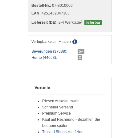
Bestell-Nr.:
07-8010006
EAN:
4251439347303
1
Lieferzeit (DE):
2-4 Werktage
lieferbar
Verfügbarkeit in Filialen
Beverungen (37688):
5+
Herne (44653):
3
Vorteile
Riesen Artikelauswahl
Schneller Versand
Premium Service
Kauf auf Rechnung - Bezahlen Sie
bequem später
Trusted Shops zertifiziert