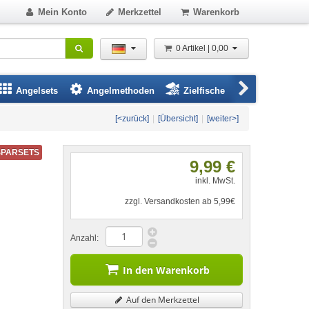
Mein Konto
Merkzettel
Warenkorb
0 Artikel | 0,00
Angelsets
Angelmethoden
Zielfische
Angelbeklei
[<zurück]
|
[Übersicht]
|
[weiter>]
SPARSETS
9,99 €
inkl. MwSt.
zzgl. Versandkosten ab 5,99€
Anzahl:
In den Warenkorb
Auf den Merkzettel