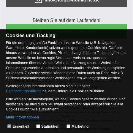
Bleiben Sie auf dem Laufenden!
Jetzt Newsletter abonnieren
Cookies und Tracking
Für die ordnungsgemäße Funktion unserer Website (z.B. Navigation,
Kundenservice
Mein Konto
Versandkosten
Warenkorb, Kundenkonto) setzen wir so genannte Cookies ein. Darüber
Zahlungsarten
Rücksendung
Kaufberatung
hinaus verwenden wir Cookies, Pixel und vergleichbare Technologien, um
Häufige Fragen
unsere Website an bevorzugte Verhaltensweisen anzupassen,
Informationen über die Art und Weise der Nutzung unserer Website für
Über uns
Unternehmen
Blog
Jobs & Praktika
Facebook
Optimierungszwecke zu erhalten und personalisierte Werbung ausspielen
Osterfeldsee
Archiv
Sitemap
Kontaktformular
zu können. Zu Werbezwecke können diese Daten auch an Dritte, wie z.B.
Suchmaschinenanbieter oder Werbeagenturen weitergegeben werden.
Rechtliches
AGB
Widerrufsbelehrung
Datenschutz
Weitergehende Informationen hierzu sind in unserer
Altbatterie-Entsorgung
Impressum
Datenschutzerklärung
bei dem Unterpunkt Cookies zu finden.
Bitte wählen Sie nachfolgend, welche Cookies gesetzt werden dürfen, und
Zur Desktop Webseite
bestätigen Sie dies durch "Auswahl bestätigen" oder akzeptieren Sie alle
* = Alle Preisangaben inkl. gesetzlicher MwSt. und zzgl.
Versandkosten
.
Cookies durch "Alle auswählen":
** = Die durchgestrichenen Preise entsprechen dem bisherigen Preis bei Angel-
Domäne.
Mehr Informationen
1
= Gilt für angegebenes Lieferland. Lieferzeiten für andere Länder siehe
Essentiell
Versandinfoseite.
Essentiell
Statistiken
Marketing
2
= ausgenommen Sonderpeise und preisgebundene Produkte.
Hierbei handelt es sich um Cookies, die für die Grundfunktionen unserer