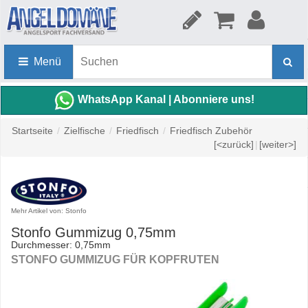
Menü
WhatsApp Kanal | Abonniere uns!
Startseite
/
Zielfische
/
Friedfisch
/
Friedfisch Zubehör
[<zurück]
|
[weiter>]
Mehr Artikel von: Stonfo
Stonfo Gummizug 0,75mm
Durchmesser: 0,75mm
STONFO GUMMIZUG FÜR KOPFRUTEN