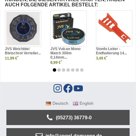
AUCH FOLGENDE ARTIKEL BESTELLT:
JVS Weichblei
JVS Vulcan Mono
Stonfo Leiter -
Bleischrot Verteiler...
Match 300m
Endhalterung 14...
0,14mm...
*
*
11,99 €
3,49 €
*
8,99 €
Deutsch
English
(05273) 36779-0
info@angel-domaene.de