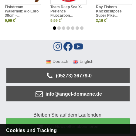
Fishdream
Team Deep Sea X-
Roy Fishers
Wallerholz Rio Ebro
Perience
Knicklichtpose
38cm -...
Fluocarbon...
Super Pike...
*
*
*
9,99 €
9,99 €
3,19 €
Deutsch
English
(05273) 36779-0
info@angel-domaene.de
Bleiben Sie auf dem Laufenden!
Jetzt Newsletter abonnieren
Cookies und Tracking