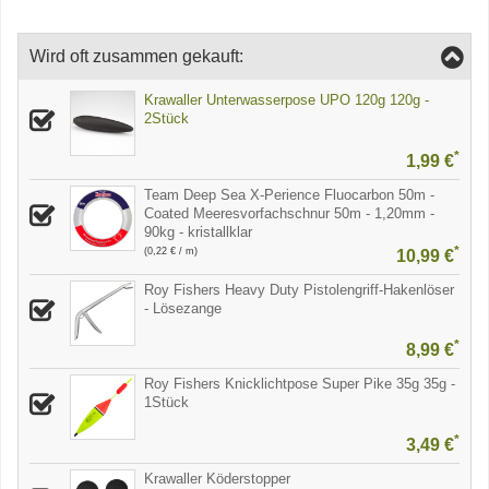
Wird oft zusammen gekauft:
Krawaller Unterwasserpose UPO 120g 120g -
2Stück
*
1,99 €
Team Deep Sea X-Perience Fluocarbon 50m -
Coated Meeresvorfachschnur 50m - 1,20mm -
90kg - kristallklar
*
(0,22 € / m)
10,99 €
Roy Fishers Heavy Duty Pistolengriff-Hakenlöser
- Lösezange
*
8,99 €
Roy Fishers Knicklichtpose Super Pike 35g 35g -
1Stück
*
3,49 €
Krawaller Köderstopper