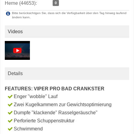
Herne (44653):
0
Bitte berücksichtigen Sie, dass sich die Verfügbarkeit über den Tag hinweg laufend
ändern kann.
Videos
Details
FEATURES: VIPER PRO BAD CRANKSTER
Enger "wobble" Lauf
Zwei Kugelkammern zur Gewichtsoptimierung
Dumpfe "klackende" Rasselgeräusche"
Perforierte Schuppenstruktur
Schwimmend