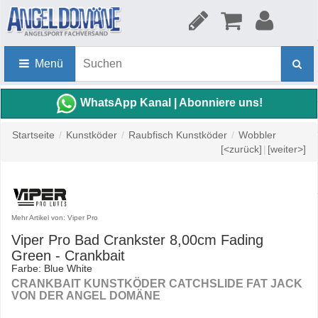
Menü
WhatsApp Kanal | Abonniere uns!
Startseite
/
Kunstköder
/
Raubfisch Kunstköder
/
Wobbler
[<zurück]
|
[weiter>]
Mehr Artikel von: Viper Pro
Viper Pro Bad Crankster 8,00cm Fading
Green - Crankbait
Farbe: Blue White
CRANKBAIT KUNSTKÖDER CATCHSLIDE FAT JACK
VON DER ANGEL DOMÄNE