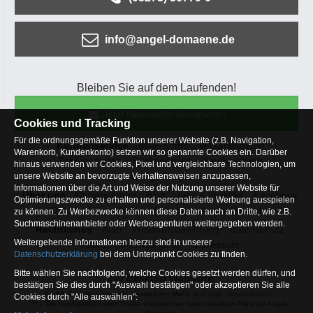
info@angel-domaene.de
Bleiben Sie auf dem Laufenden!
Jetzt Newsletter abonnieren
Cookies und Tracking
Für die ordnungsgemäße Funktion unserer Website (z.B. Navigation,
Kundenservice
Mein Konto
Versandkosten
Warenkorb, Kundenkonto) setzen wir so genannte Cookies ein. Darüber
Zahlungsarten
Rücksendung
Kaufberatung
hinaus verwenden wir Cookies, Pixel und vergleichbare Technologien, um
Häufige Fragen
unsere Website an bevorzugte Verhaltensweisen anzupassen,
Informationen über die Art und Weise der Nutzung unserer Website für
Über uns
Unternehmen
Blog
Jobs & Praktika
Facebook
Optimierungszwecke zu erhalten und personalisierte Werbung ausspielen
Osterfeldsee
Archiv
Sitemap
Kontaktformular
zu können. Zu Werbezwecke können diese Daten auch an Dritte, wie z.B.
Suchmaschinenanbieter oder Werbeagenturen weitergegeben werden.
Rechtliches
AGB
Widerrufsbelehrung
Datenschutz
Weitergehende Informationen hierzu sind in unserer
Altbatterie-Entsorgung
Impressum
Datenschutzerklärung
bei dem Unterpunkt Cookies zu finden.
Bitte wählen Sie nachfolgend, welche Cookies gesetzt werden dürfen, und
Zur Desktop Webseite
bestätigen Sie dies durch "Auswahl bestätigen" oder akzeptieren Sie alle
* = Alle Preisangaben inkl. gesetzlicher MwSt. und zzgl.
Versandkosten
.
Cookies durch "Alle auswählen":
** = Die durchgestrichenen Preise entsprechen dem bisherigen Preis bei Angel-