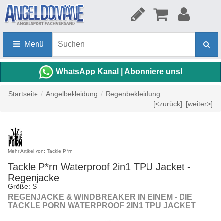
Menü
WhatsApp Kanal | Abonniere uns!
Startseite
/
Angelbekleidung
/
Regenbekleidung
[<zurück]
|
[weiter>]
Mehr Artikel von: Tackle P*rn
Tackle P*rn Waterproof 2in1 TPU Jacket -
Regenjacke
Größe: S
REGENJACKE & WINDBREAKER IN EINEM - DIE
TACKLE PORN WATERPROOF 2IN1 TPU JACKET