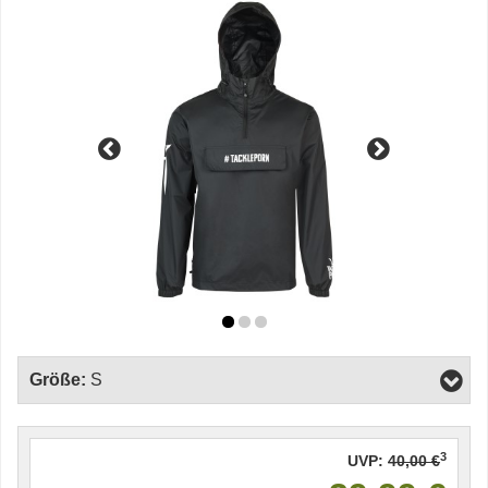
Größe:
S
3
UVP:
40,00 €