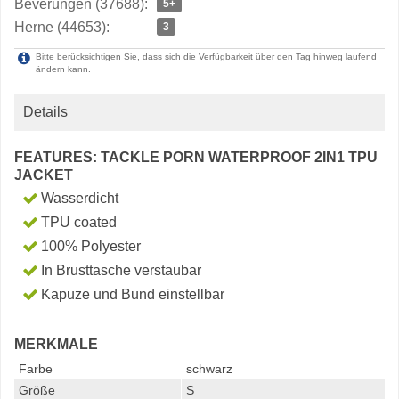
Beverungen (37688):
5+
Herne (44653):
3
Bitte berücksichtigen Sie, dass sich die Verfügbarkeit über den Tag hinweg laufend
ändern kann.
Details
FEATURES: TACKLE PORN WATERPROOF 2IN1 TPU
JACKET
Wasserdicht
TPU coated
100% Polyester
In Brusttasche verstaubar
Kapuze und Bund einstellbar
MERKMALE
Farbe
schwarz
Größe
S