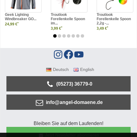
Geek Lighting
Troutlook
Troutlook
Windbreaker GO...
Forellenkelle Spoon
Forellenkelle Spoon
im...
2,2g -...
*
24,99 €
*
*
3,99 €
3,49 €
Deutsch
English
(05273) 36779-0
info@angel-domaene.de
Bleiben Sie auf dem Laufenden!
Jetzt Newsletter abonnieren