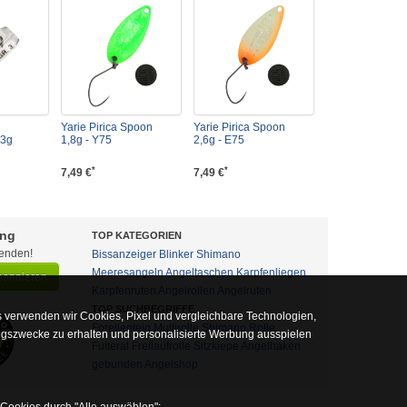
Yarie Pirica Spoon
Yarie Pirica Spoon
 3g
1,8g - Y75
2,6g - E75
*
*
7,49 €
7,49 €
ung
TOP KATEGORIEN
fenden!
Bissanzeiger
Blinker
Shimano
Meeresangeln
Angeltaschen
Karpfenliegen
abonnieren
Karpfenruten
Angelrollen
Angelruten
TOP SUCHBEGRIFFE
 verwenden wir Cookies, Pixel und vergleichbare Technologien,
Forellenteig
Multirolle
Shimano Rolle
ngszwecke zu erhalten und personalisierte Werbung ausspielen
Futteral
Freilaufrolle
Sitzkiepe
Angelhaken
gebunden
Angelshop