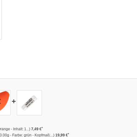
+
*
nge - Inhalt: 1...)
7,49 €
*
.00g - Farbe: grün - Kopfmaß:...)
19,99 €