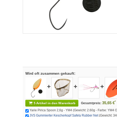
Wird oft zusammen gekauft:
+
+
+
*
35,65 €
5 Artikel in den Warenkorb
Gesamtpreis:
Yarie Pirica Spoon 2,6g - YM4 (Gewicht: 2.60g - Farbe: YM4 Ora
JVS Gummierter Kescherkopf Safely Rubber Net
(Gewicht: 340