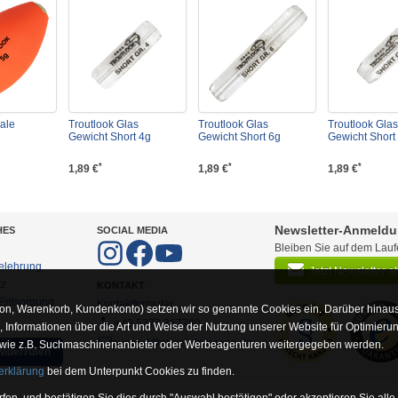
ale
Troutlook Glas
Troutlook Glas
Troutlook Glas
Gewicht Short 4g
Gewicht Short 6g
Gewicht Short
*
*
*
1,89 €
1,89 €
1,89 €
Newsletter-Anmeld
HES
SOCIAL MEDIA
Bleiben Sie auf dem Lau
elehrung
Jetzt Newsletter 
tz
KONTAKT
-Entsorgung
Kontaktformular
on, Warenkorb, Kundenkonto) setzen wir so genannte Cookies ein. Darüber hinaus
+49 5273 367790
Informationen über die Art und Weise der Nutzung unserer Website für Optimieru
support@angel-domaene.de
 wie z.B. Suchmaschinenanbieter oder Werbeagenturen weitergegeben werden.
widerrufen
erklärung
bei dem Unterpunkt Cookies zu finden.