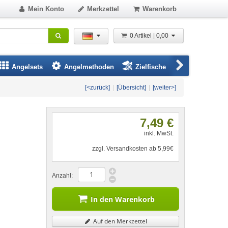
Mein Konto
Merkzettel
Warenkorb
0 Artikel | 0,00
Angelsets
Angelmethoden
Zielfische
Angelbeklei
[<zurück]
|
[Übersicht]
|
[weiter>]
7,49 €
inkl. MwSt.
zzgl. Versandkosten ab 5,99€
Anzahl:
In den Warenkorb
Auf den Merkzettel