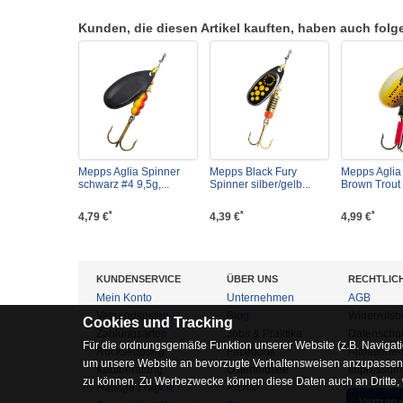
Kunden, die diesen Artikel kauften, haben auch folgen
Mepps Aglia Spinner
Mepps Black Fury
Mepps Aglia 
schwarz #4 9,5g,...
Spinner silber/gelb...
Brown Trout -
*
*
*
4,79 €
4,39 €
4,99 €
KUNDENSERVICE
ÜBER UNS
RECHTLIC
Mein Konto
Unternehmen
AGB
Versandkosten
Blog
Widerrufsb
Cookies und Tracking
Zahlungsarten
Jobs & Praktika
Datenschu
Für die ordnungsgemäße Funktion unserer Website (z.B. Navigati
Rücksendung
Facebook
Altbatterie
um unsere Website an bevorzugte Verhaltensweisen anzupassen, 
Kaufberatung
Osterfeldsee
Impressum
zu können. Zu Werbezwecke können diese Daten auch an Dritte,
Häufige Fragen
Archiv
Vertrag 