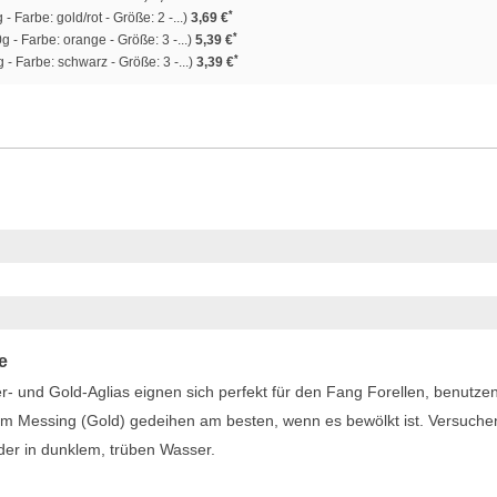
*
- Farbe: gold/rot - Größe: 2 -...)
3,69 €
*
g - Farbe: orange - Größe: 3 -...)
5,39 €
*
 - Farbe: schwarz - Größe: 3 -...)
3,39 €
e
r- und Gold-Aglias eignen sich perfekt für den Fang Forellen, benutze
rtem Messing (Gold) gedeihen am besten, wenn es bewölkt ist. Versuche
der in dunklem, trüben Wasser.