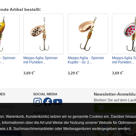
de Artikel bestellt:
- Spinner
Mepps Aglia Spinner
Mepps Aglia - Spinner
Mepps Aglia S
...
mit Punkten...
Kupfer - Gr. 2...
mit Punkten...
*
*
*
3,69 €
3,29 €
3,69 €
Newsletter-Anmeld
HES
SOCIAL MEDIA
Bleiben Sie auf dem Lau
elehrung
Jetzt Newsletter 
tz
KONTAKT
on, Warenkorb, Kundenkonto) setzen wir so genannte Cookies ein. Darüber hinaus
-Entsorgung
Kontaktformular
Informationen über die Art und Weise der Nutzung unserer Website für Optimieru
+49 5273 367790
 wie z.B. Suchmaschinenanbieter oder Werbeagenturen weitergegeben werden.
support@angel-domaene.de
widerrufen