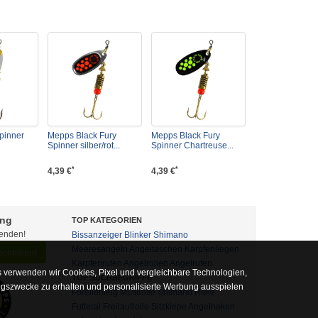
pinner
Mepps Black Fury
Mepps Black Fury
Spinner silber/rot...
Spinner Chartreuse...
*
*
4,39 €
4,39 €
ung
TOP KATEGORIEN
fenden!
Bissanzeiger
Blinker
Shimano
Meeresangeln
Angeltaschen
Karpfenliegen
abonnieren
Karpfenruten
Angelrollen
Angelruten
 verwenden wir Cookies, Pixel und vergleichbare Technologien,
TOP SUCHBEGRIFFE
ngszwecke zu erhalten und personalisierte Werbung ausspielen
Forellenteig
Multirolle
Shimano Rolle
Futteral
Freilaufrolle
Sitzkiepe
Angelhaken