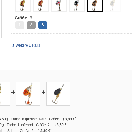
Größe:
3
1
2
3
Weitere Details
+
+
*
.50g - Farbe: kupfer/schwarz - Größe:...)
3,89 €
*
g - Farbe: kupfer/rot - Größe: 2 -...)
3,69 €
*
be: Silber - Größe: 3 -...)
3,39 €