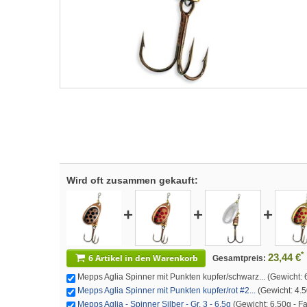
Wird oft zusammen gekauft:
+
+
+
*
23,44 €
6 Artikel in den Warenkorb
Gesamtpreis:
Mepps Aglia Spinner mit Punkten kupfer/schwarz... (Gewicht: 6
Mepps Aglia Spinner mit Punkten kupfer/rot #2...
(Gewicht: 4.50
Mepps Aglia - Spinner Silber - Gr. 3 - 6,5g
(Gewicht: 6.50g - Far