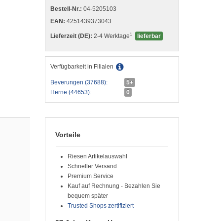
Bestell-Nr.:
04-5205103
EAN:
4251439373043
1
Lieferzeit (DE):
2-4 Werktage
lieferbar
Verfügbarkeit in Filialen
Beverungen (37688):
5+
Herne (44653):
0
Vorteile
Riesen Artikelauswahl
Schneller Versand
Premium Service
Kauf auf Rechnung - Bezahlen Sie
bequem später
Trusted Shops zertifiziert