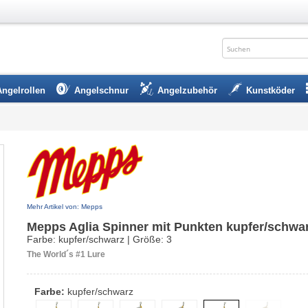
Angelrollen
Angelschnur
Angelzubehör
Kunstköder
Mehr Artikel von: Mepps
Mepps Aglia Spinner mit Punkten kupfer/schwa
Farbe: kupfer/schwarz | Größe: 3
The World´s #1 Lure
Farbe:
kupfer/schwarz