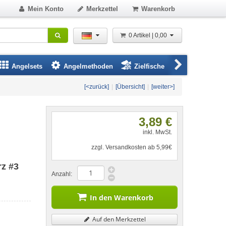
Mein Konto
Merkzettel
Warenkorb
0 Artikel | 0,00
Angelsets
Angelmethoden
Zielfische
Angelbeklei
[<zurück]
|
[Übersicht]
|
[weiter>]
3,89 €
inkl. MwSt.
zzgl. Versandkosten ab 5,99€
rz #3
Anzahl:
In den Warenkorb
Auf den Merkzettel