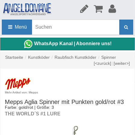
Menü
WhatsApp Kanal | Abonniere uns!
Startseite
/
Kunstköder
/
Raubfisch Kunstköder
/
Spinner
[<zurück]
|
[weiter>]
Mehr Artikel von: Mepps
Mepps Aglia Spinner mit Punkten gold/rot #3
Farbe: gold/rot | Größe: 3
THE WORLD´S #1 LURE