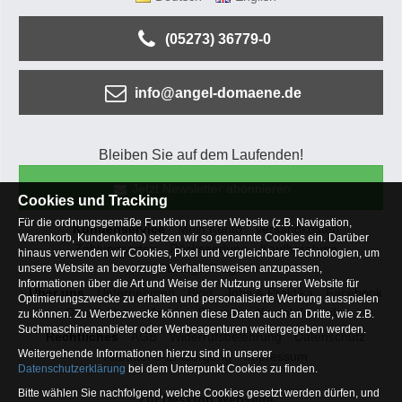
(05273) 36779-0
info@angel-domaene.de
Bleiben Sie auf dem Laufenden!
Jetzt Newsletter abonnieren
Cookies und Tracking
Für die ordnungsgemäße Funktion unserer Website (z.B. Navigation,
Kundenservice
Mein Konto
Versandkosten
Warenkorb, Kundenkonto) setzen wir so genannte Cookies ein. Darüber
Zahlungsarten
Rücksendung
Kaufberatung
hinaus verwenden wir Cookies, Pixel und vergleichbare Technologien, um
Häufige Fragen
unsere Website an bevorzugte Verhaltensweisen anzupassen,
Informationen über die Art und Weise der Nutzung unserer Website für
Über uns
Unternehmen
Blog
Jobs & Praktika
Facebook
Optimierungszwecke zu erhalten und personalisierte Werbung ausspielen
Osterfeldsee
Archiv
Sitemap
Kontaktformular
zu können. Zu Werbezwecke können diese Daten auch an Dritte, wie z.B.
Suchmaschinenanbieter oder Werbeagenturen weitergegeben werden.
Rechtliches
AGB
Widerrufsbelehrung
Datenschutz
Weitergehende Informationen hierzu sind in unserer
Altbatterie-Entsorgung
Impressum
Datenschutzerklärung
bei dem Unterpunkt Cookies zu finden.
Bitte wählen Sie nachfolgend, welche Cookies gesetzt werden dürfen, und
Zur Desktop Webseite