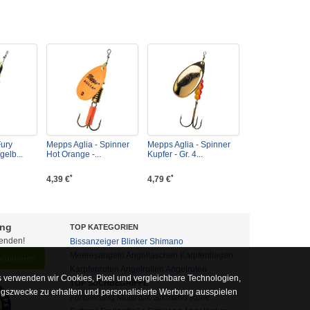
ury
Mepps Aglia - Spinner
Mepps Aglia - Spinner
gelb...
Hot Orange -...
Kupfer - Gr. 4...
*
*
4,39 €
4,79 €
ung
TOP KATEGORIEN
fenden!
Bissanzeiger
Blinker
Shimano
Meeresangeln
Angeltaschen
Karpfenliegen
abonnieren
Karpfenruten
Angelrollen
Angelruten
 verwenden wir Cookies, Pixel und vergleichbare Technologien,
TOP SUCHBEGRIFFE
ngszwecke zu erhalten und personalisierte Werbung ausspielen
Forellenteig
Multirolle
Shimano Rolle