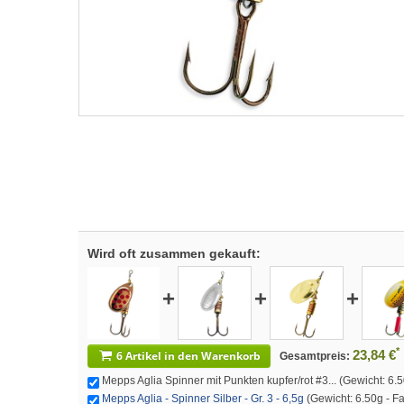
Wird oft zusammen gekauft:
+
+
+
*
23,84 €
6 Artikel in den Warenkorb
Gesamtpreis:
Mepps Aglia Spinner mit Punkten kupfer/rot #3... (Gewicht: 6.50g
Mepps Aglia - Spinner Silber - Gr. 3 - 6,5g
(Gewicht: 6.50g - Far