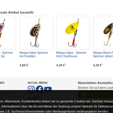
de Artikel bestellt:
- Spinner
Mepps Aglia Spinner
Mepps Aglia - Spinner
Mepps Black F
9,5g
mit Punkten...
Hot Chartreuse...
Spinner silber/
*
*
*
3,89 €
4,39 €
4,39 €
Newsletter-Anmeld
HES
SOCIAL MEDIA
Bleiben Sie auf dem Lau
elehrung
Jetzt Newsletter 
tz
KONTAKT
on, Warenkorb, Kundenkonto) setzen wir so genannte Cookies ein. Darüber hinaus
-Entsorgung
Kontaktformular
Informationen über die Art und Weise der Nutzung unserer Website für Optimieru
+49 5273 367790
 wie z.B. Suchmaschinenanbieter oder Werbeagenturen weitergegeben werden.