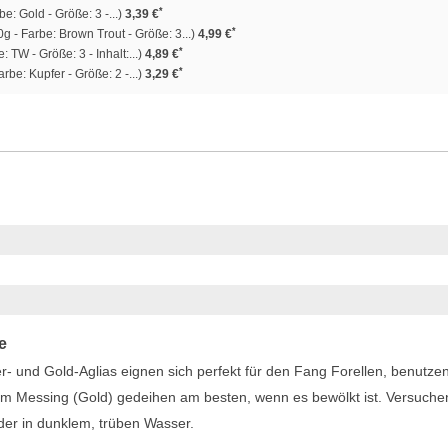
*
e: Gold - Größe: 3 -...)
3,39 €
*
g - Farbe: Brown Trout - Größe: 3...)
4,99 €
*
 TW - Größe: 3 - Inhalt:...)
4,89 €
*
rbe: Kupfer - Größe: 2 -...)
3,29 €
e
r- und Gold-Aglias eignen sich perfekt für den Fang Forellen, benutze
rtem Messing (Gold) gedeihen am besten, wenn es bewölkt ist. Versuche
der in dunklem, trüben Wasser.