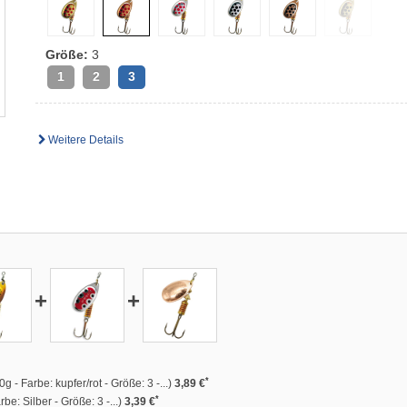
Größe:
3
1
2
3
Weitere Details
+
+
*
 - Farbe: kupfer/rot - Größe: 3 -...)
3,89 €
*
be: Silber - Größe: 3 -...)
3,39 €