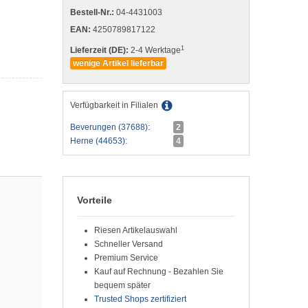
Bestell-Nr.:
04-4431003
EAN:
4250789817122
1
Lieferzeit (DE):
2-4 Werktage
wenige Artikel lieferbar
Verfügbarkeit in Filialen
Beverungen (37688):
2
Herne (44653):
4
Vorteile
Riesen Artikelauswahl
Schneller Versand
Premium Service
Kauf auf Rechnung - Bezahlen Sie
bequem später
Trusted Shops zertifiziert