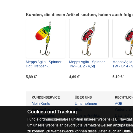
Kunden, die diesen Artikel kauften, haben auch folgen
Mepps Aglia - Spinner
Mepps Aglia - Spinner
Mepps Aglia 
Hot Firetiger -...
TW - Gr. 2 - 4,5g
TW - Gr. 4 - 
*
*
*
5,89 €
4,69 €
5,19 €
KUNDENSERVICE
ÜBER UNS
RECHTLIC
Mein Konto
Unternehmen
AGB
Versandkosten
Blog
Widerrufsb
Cookies und Tracking
Zahlungsarten
Jobs & Praktika
Datenschu
Für die ordnungsgemäße Funktion unserer Website (z.B. Navigati
Rücksendung
Facebook
Altbatterie
um unsere Website an bevorzugte Verhaltensweisen anzupassen, 
Kaufberatung
Osterfeldsee
Impressum
zu können. Zu Werbezwecke können diese Daten auch an Dritte,