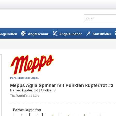
Angelrollen
Angelschnur
Angelzubehör
Kunstköder
Mehr Artikel von: Mepps
Mepps Aglia Spinner mit Punkten kupfer/rot #3
Farbe: kupfer/rot | Größe: 3
The World´s #1 Lure
Farbe:
kupfer/rot