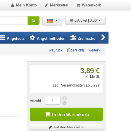
Mein Konto
Merkzettel
Warenkorb
0 Artikel | 0,00
Angelsets
Angelmethoden
Zielfische
Angelbeklei
[<zurück]
|
[Übersicht]
|
[weiter>]
3,89 €
inkl. MwSt.
zzgl. Versandkosten ab 5,99€
Anzahl:
In den Warenkorb
Auf den Merkzettel