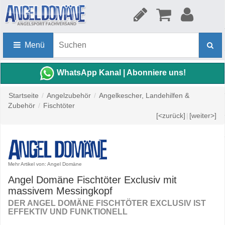
Menü
WhatsApp Kanal | Abonniere uns!
Startseite
/
Angelzubehör
/
Angelkescher, Landehilfen &
Zubehör
/
Fischtöter
[<zurück]
|
[weiter>]
Mehr Artikel von: Angel Domäne
Angel Domäne Fischtöter Exclusiv mit
massivem Messingkopf
DER ANGEL DOMÄNE FISCHTÖTER EXCLUSIV IST
EFFEKTIV UND FUNKTIONELL