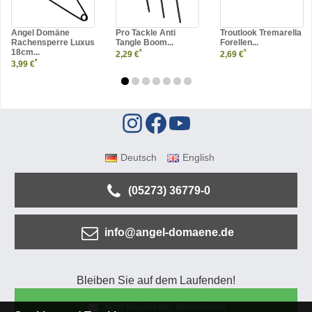
Angel Domäne
Pro Tackle Anti
Troutlook Tremarella
Rachensperre Luxus
Tangle Boom...
Forellen...
18cm...
*
*
2,29 €
2,69 €
*
3,99 €
Deutsch
English
(05273) 36779-0
info@angel-domaene.de
Bleiben Sie auf dem Laufenden!
Jetzt Newsletter abonnieren