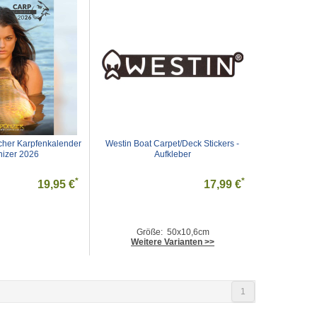
cher Karpfenkalender 
Westin Boat Carpet/Deck Stickers - 
izer 2026
Aufkleber
*
*
19,95 €
17,99 €
Größe: 50x10,6cm
Weitere Varianten >>
1