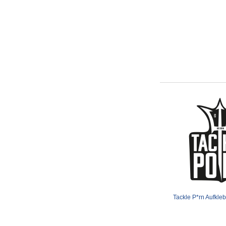
Team Deep Sea
Waterside
Westin
X-Version Fly
Tackle P*rn Aufkle