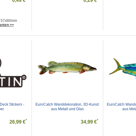
0,49 €
0,29 €
 - 57x80mm
anten >>
eck Stickers - 
EuroCatch Wanddekoration, 3D-Kunst 
EuroCatch Wandde
ber
aus Metall und Glas
aus Met
*
*
26,99 €
34,99 €