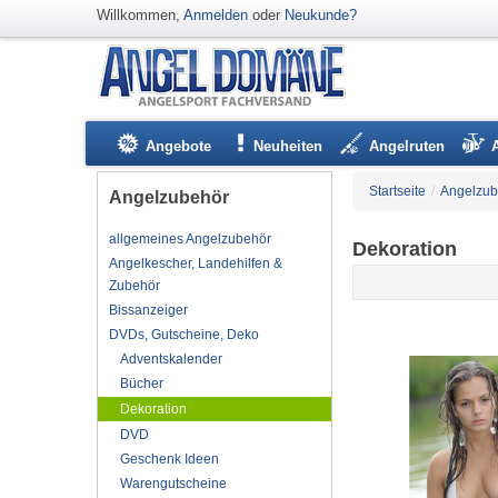
Willkommen,
Anmelden
oder
Neukunde?
Angebote
Neuheiten
Angelruten
Startseite
/
Angelzub
Angelzubehör
allgemeines Angelzubehör
Dekoration
Angelkescher, Landehilfen &
Zubehör
Bissanzeiger
DVDs, Gutscheine, Deko
Adventskalender
Bücher
Dekoration
DVD
Geschenk Ideen
Warengutscheine