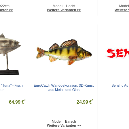
x22cm
Modell: Hecht
Model
anten >>
Weitere Varianten >>
Weitere 
"Tuna" - Fisch 
EuroCatch Wanddekoration, 3D-Kunst 
Senshu Auf
gur
aus Metall und Glas
*
*
64,99 €
24,99 €
Modell: Barsch
Weitere Varianten >>