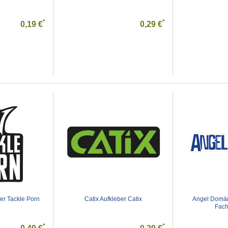
*
*
0,19 €
0,29 €
ber Tackle Porn
Catix Aufkleber Catix
Angel Domän
Fach
*
*