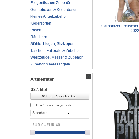
Fliegenfischen Zubehör
Geräteboxen & Köderdosen
kleines Angelzubehör
Ködersorten
Carponizer Erotischer
Posen
202
Räuchern
Stühle, Liegen, Sitzkiepen
Taschen, Futterale & Zubehör
Werkzeuge, Messer & Zubehör
Zubehör Meeresangeln
Artikelfilter
32
Artikel
Filter Zurücksetzen
Nur Sonderangebote
Standard