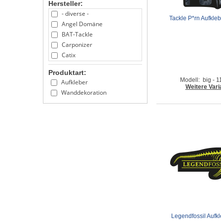
Hersteller:
- diverse -
Tackle P*rn Aufkle
Angel Domäne
BAT-Tackle
Carponizer
Catix
Ecogear
Produktart:
EuroCatch
Modell: big -
Aufkleber
Explorer
Weitere Vari
Wanddekoration
G-LOOMIS
Gaby
Gamakatsu
Hotspot Design
Illex
Keitech
Legendfossil
Pezon & Michel
Roy Fishers
Senshu
Senshu King of the Streets
Shimano
Legendfossil Aufk
Tackle P*rn