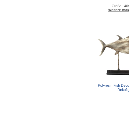
Größe: 40
Weitere Vari
Polyresin Fish Deco 
Dekofi