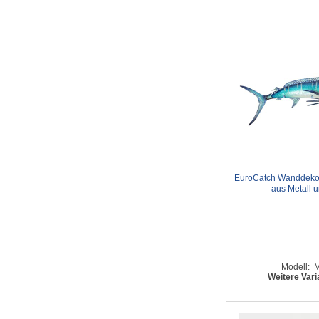
EuroCatch Wanddekora
aus Metall 
Modell: M
Weitere Vari