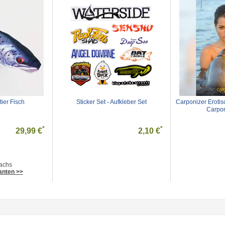
ier Fisch
Sticker Set - Aufkleber Set
Carponizer Erotis
Carpon
*
*
29,99 €
2,10 €
achs
anten >>