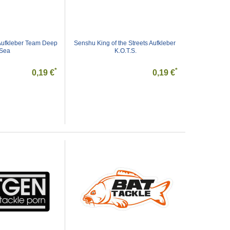
ufkleber Team Deep 
Senshu King of the Streets Aufkleber 
Sea
K.O.T.S.
*
*
0,19 €
0,19 €