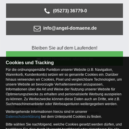
(05273) 36779-0
info@angel-domaene.de
Bleiben Sie auf dem Laufenden!
Jetzt Newsletter abonnieren
Cookies und Tracking
Für die ordnungsgemäße Funktion unserer Website (z.B. Navigation,
Kundenservice
Mein Konto
Versandkosten
Warenkorb, Kundenkonto) setzen wir so genannte Cookies ein. Darüber
Zahlungsarten
Rücksendung
Kaufberatung
hinaus verwenden wir Cookies, Pixel und vergleichbare Technologien, um
Häufige Fragen
unsere Website an bevorzugte Verhaltensweisen anzupassen,
Informationen über die Art und Weise der Nutzung unserer Website für
Über uns
Unternehmen
Blog
Jobs & Praktika
Facebook
Optimierungszwecke zu erhalten und personalisierte Werbung ausspielen
Osterfeldsee
Archiv
Sitemap
Kontaktformular
zu können. Zu Werbezwecke können diese Daten auch an Dritte, wie z.B.
Suchmaschinenanbieter oder Werbeagenturen weitergegeben werden.
Rechtliches
AGB
Widerrufsbelehrung
Datenschutz
Weitergehende Informationen hierzu sind in unserer
Altbatterie-Entsorgung
Impressum
Datenschutzerklärung
bei dem Unterpunkt Cookies zu finden.
Bitte wählen Sie nachfolgend, welche Cookies gesetzt werden dürfen, und
Zur Desktop Webseite