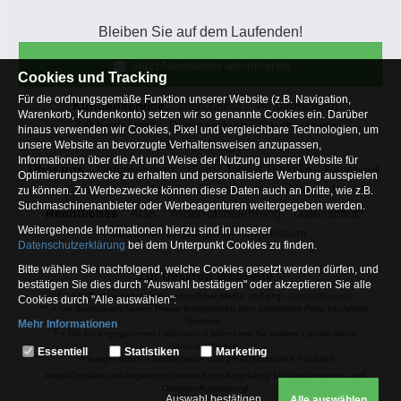
Bleiben Sie auf dem Laufenden!
Jetzt Newsletter abonnieren
Cookies und Tracking
Für die ordnungsgemäße Funktion unserer Website (z.B. Navigation,
Kundenservice
Mein Konto
Versandkosten
Warenkorb, Kundenkonto) setzen wir so genannte Cookies ein. Darüber
Zahlungsarten
Rücksendung
Kaufberatung
hinaus verwenden wir Cookies, Pixel und vergleichbare Technologien, um
Häufige Fragen
unsere Website an bevorzugte Verhaltensweisen anzupassen,
Informationen über die Art und Weise der Nutzung unserer Website für
Über uns
Unternehmen
Blog
Jobs & Praktika
Facebook
Optimierungszwecke zu erhalten und personalisierte Werbung ausspielen
Osterfeldsee
Archiv
Sitemap
Kontaktformular
zu können. Zu Werbezwecke können diese Daten auch an Dritte, wie z.B.
Suchmaschinenanbieter oder Werbeagenturen weitergegeben werden.
Rechtliches
AGB
Widerrufsbelehrung
Datenschutz
Weitergehende Informationen hierzu sind in unserer
Altbatterie-Entsorgung
Impressum
Datenschutzerklärung
bei dem Unterpunkt Cookies zu finden.
Bitte wählen Sie nachfolgend, welche Cookies gesetzt werden dürfen, und
Zur Desktop Webseite
bestätigen Sie dies durch "Auswahl bestätigen" oder akzeptieren Sie alle
* = Alle Preisangaben inkl. gesetzlicher MwSt. und zzgl.
Versandkosten
.
Cookies durch "Alle auswählen":
** = Die durchgestrichenen Preise entsprechen dem bisherigen Preis bei Angel-
Domäne.
Mehr Informationen
1
= Gilt für angegebenes Lieferland. Lieferzeiten für andere Länder siehe
Essentiell
Versandinfoseite.
Essentiell
Statistiken
Marketing
2
= ausgenommen Sonderpeise und preisgebundene Produkte.
Hierbei handelt es sich um Cookies, die für die Grundfunktionen unserer
Angel-Domäne der Angelsport Online-Shop Angelshop für Angelzubehör- und
Website erforderlich sind (z.B. Navigation, Warenkorb, Kundenkonto),
Outdoor-Ausrüstung!
weshalb auf diese nicht verzichtet werden kann
Auswahl bestätigen
Alle auswählen