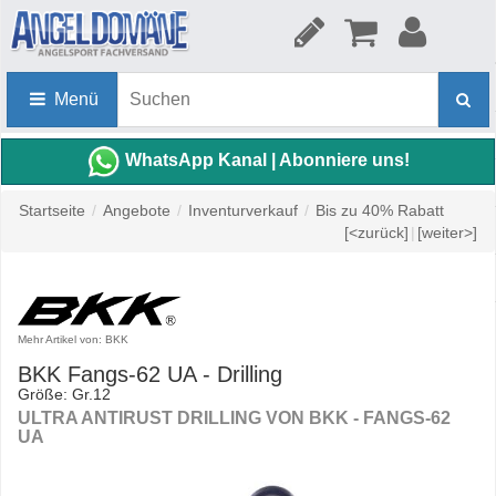
Menü
WhatsApp Kanal | Abonniere uns!
Startseite
/
Angebote
/
Inventurverkauf
/
Bis zu 40% Rabatt
[<zurück]
|
[weiter>]
Mehr Artikel von: BKK
BKK Fangs-62 UA - Drilling
Größe: Gr.12
ULTRA ANTIRUST DRILLING VON BKK - FANGS-62
UA