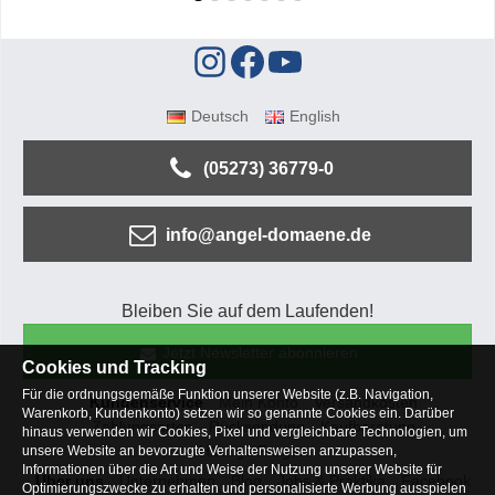
Deutsch
English
(05273) 36779-0
info@angel-domaene.de
Bleiben Sie auf dem Laufenden!
Jetzt Newsletter abonnieren
Cookies und Tracking
Für die ordnungsgemäße Funktion unserer Website (z.B. Navigation,
Kundenservice
Mein Konto
Versandkosten
Warenkorb, Kundenkonto) setzen wir so genannte Cookies ein. Darüber
Zahlungsarten
Rücksendung
Kaufberatung
hinaus verwenden wir Cookies, Pixel und vergleichbare Technologien, um
Häufige Fragen
unsere Website an bevorzugte Verhaltensweisen anzupassen,
Informationen über die Art und Weise der Nutzung unserer Website für
Über uns
Unternehmen
Blog
Jobs & Praktika
Facebook
Optimierungszwecke zu erhalten und personalisierte Werbung ausspielen