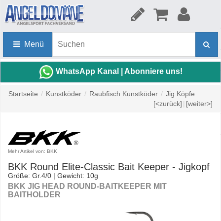
Menü
WhatsApp Kanal | Abonniere uns!
Startseite
/
Kunstköder
/
Raubfisch Kunstköder
/
Jig Köpfe
[<zurück]
|
[weiter>]
Mehr Artikel von: BKK
BKK Round Elite-Classic Bait Keeper - Jigkopf
Größe: Gr.4/0 | Gewicht: 10g
BKK JIG HEAD ROUND-BAITKEEPER MIT
BAITHOLDER