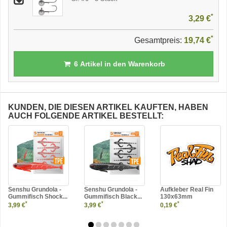
*
3,29 €
*
Gesamtpreis:
19,74 €
6
Artikel in den Warenkorb
KUNDEN, DIE DIESEN ARTIKEL KAUFTEN, HABEN
AUCH FOLGENDE ARTIKEL BESTELLT:
Senshu Grundola -
Senshu Grundola -
Aufkleber Real Fin
Gummifisch Shock...
Gummifisch Black...
130x63mm
*
*
*
3,99 €
3,99 €
0,19 €