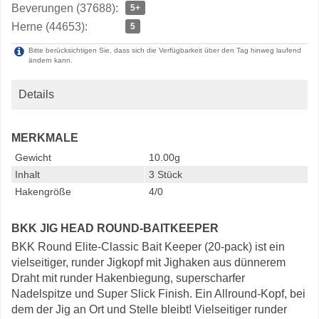
Beverungen (37688):
5+
Herne (44653):
5
Bitte berücksichtigen Sie, dass sich die Verfügbarkeit über den Tag hinweg laufend
ändern kann.
Details
MERKMALE
Gewicht
10.00g
Inhalt
3 Stück
Hakengröße
4/0
BKK JIG HEAD ROUND-BAITKEEPER
BKK Round Elite-Classic Bait Keeper (20-pack) ist ein
vielseitiger, runder Jigkopf mit Jighaken aus dünnerem
Draht mit runder Hakenbiegung, superscharfer
Nadelspitze und Super Slick Finish. Ein Allround-Kopf, bei
dem der Jig an Ort und Stelle bleibt! Vielseitiger runder