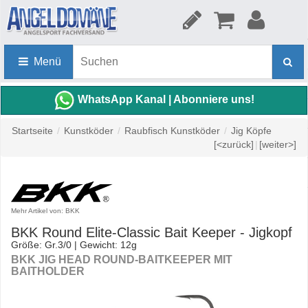
Menü
WhatsApp Kanal | Abonniere uns!
Startseite
/
Kunstköder
/
Raubfisch Kunstköder
/
Jig Köpfe
[<zurück]
|
[weiter>]
Mehr Artikel von: BKK
BKK Round Elite-Classic Bait Keeper - Jigkopf
Größe: Gr.3/0 | Gewicht: 12g
BKK JIG HEAD ROUND-BAITKEEPER MIT
BAITHOLDER