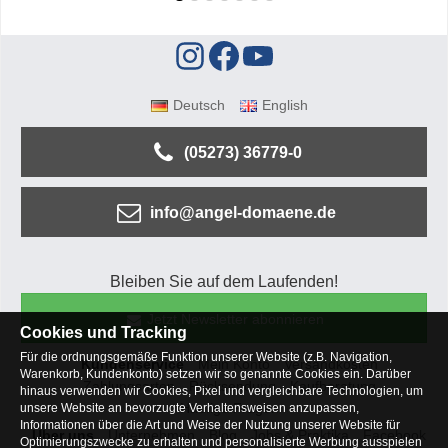
Deutsch
English
(05273) 36779-0
info@angel-domaene.de
Bleiben Sie auf dem Laufenden!
Jetzt Newsletter abonnieren
Cookies und Tracking
Für die ordnungsgemäße Funktion unserer Website (z.B. Navigation,
Kundenservice
Mein Konto
Versandkosten
Warenkorb, Kundenkonto) setzen wir so genannte Cookies ein. Darüber
Zahlungsarten
Rücksendung
Kaufberatung
hinaus verwenden wir Cookies, Pixel und vergleichbare Technologien, um
Häufige Fragen
unsere Website an bevorzugte Verhaltensweisen anzupassen,
Informationen über die Art und Weise der Nutzung unserer Website für
Über uns
Unternehmen
Blog
Jobs & Praktika
Facebook
Optimierungszwecke zu erhalten und personalisierte Werbung ausspielen