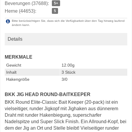
Beverungen (37688):
5+
Herne (44653):
5
Bitte berücksichtigen Sie, dass sich die Verfügbarkeit über den Tag hinweg laufend
ändern kann.
Details
MERKMALE
Gewicht
12.00g
Inhalt
3 Stück
Hakengröße
3/0
BKK JIG HEAD ROUND-BAITKEEPER
BKK Round Elite-Classic Bait Keeper (20-pack) ist ein
vielseitiger, runder Jigkopf mit Jighaken aus dünnerem
Draht mit runder Hakenbiegung, superscharfer
Nadelspitze und Super Slick Finish. Ein Allround-Kopf, bei
dem der Jig an Ort und Stelle bleibt! Vielseitiger runder