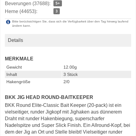
Beverungen (37688):
5+
Herne (44653):
3
Bitte berücksichtigen Sie, dass sich die Verfügbarkeit über den Tag hinweg laufend
ändern kann.
Details
MERKMALE
Gewicht
12.00g
Inhalt
3 Stück
Hakengröße
2/0
BKK JIG HEAD ROUND-BAITKEEPER
BKK Round Elite-Classic Bait Keeper (20-pack) ist ein
vielseitiger, runder Jigkopf mit Jighaken aus dünnerem
Draht mit runder Hakenbiegung, superscharfer
Nadelspitze und Super Slick Finish. Ein Allround-Kopf, bei
dem der Jig an Ort und Stelle bleibt! Vielseitiger runder