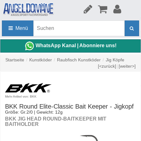
Menü
WhatsApp Kanal | Abonniere uns!
Startseite
/
Kunstköder
/
Raubfisch Kunstköder
/
Jig Köpfe
[<zurück]
|
[weiter>]
Mehr Artikel von: BKK
BKK Round Elite-Classic Bait Keeper - Jigkopf
Größe: Gr.2/0 | Gewicht: 12g
BKK JIG HEAD ROUND-BAITKEEPER MIT
BAITHOLDER