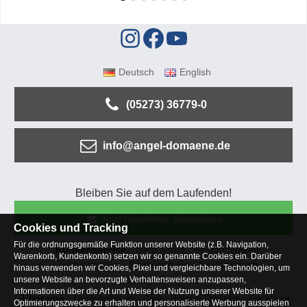
Deutsch
English
(05273) 36779-0
info@angel-domaene.de
Bleiben Sie auf dem Laufenden!
Jetzt Newsletter abonnieren
Cookies und Tracking
Für die ordnungsgemäße Funktion unserer Website (z.B. Navigation,
Kundenservice
Mein Konto
Versandkosten
Warenkorb, Kundenkonto) setzen wir so genannte Cookies ein. Darüber
Zahlungsarten
Rücksendung
Kaufberatung
hinaus verwenden wir Cookies, Pixel und vergleichbare Technologien, um
Häufige Fragen
unsere Website an bevorzugte Verhaltensweisen anzupassen,
Informationen über die Art und Weise der Nutzung unserer Website für
Über uns
Unternehmen
Blog
Jobs & Praktika
Facebook
Optimierungszwecke zu erhalten und personalisierte Werbung ausspielen