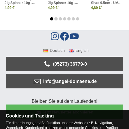
Jig Spinner 10g -...
Jig Spinner 10g -...
Shad 9.5cm - UV...
*
*
*
4,99 €
4,99 €
4,89 €
Deutsch
English
(05273) 36779-0
info@angel-domaene.de
Bleiben Sie auf dem Laufenden!
Jetzt Newsletter abonnieren
Cookies und Tracking
Für die ordnungsgemäße Funktion unserer Website (z.B. Navigation,
Kundenservice
Mein Konto
Versandkosten
Warenkorb, Kundenkonto) setzen wir so genannte Cookies ein. Darüber