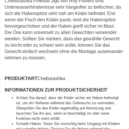
Cheburashka Finesse Jigs von Roy Fishers sind
Unterwasserhindernisse sehr hängerfrei zu befischen, da
sich die Hakenspitze sehr nah am Köder befindet. Erst
wenn der Fisch den Köder packt, wird die Hakenspitze
hervorgeschoben und der Haken greift sicher im Maul.
Die Öse kann universell zu allen Gewichten verwendet
werden. Sollten Sie merken, dass das gewählte Gewicht
zu leicht oder zu schwer sein sollte, können Sie das
Gewicht einfach wechseln ohne die Montage auseinander
nehmen zu müssen.
PRODUKTART
Cheburashka
INFORMATIONEN ZUR PRODUKTSICHERHEIT
Achten Sie darauf, dass der Köder sicher am Haken befestigt
ist, um ein Verlieren während des Gebrauchs zu vermeiden.
Überprüfen Sie den Köder regelmäßig auf Abnutzung und
tauschen Sie ihn aus, wenn er beschädigt ist oder seine
Funktion nicht mehr erfüllt.
Scharfe Haken: Seien Sie vorsichtig beim Umgang mit Ködern
mit scharfen Haken. Decken Sie die Haken während des