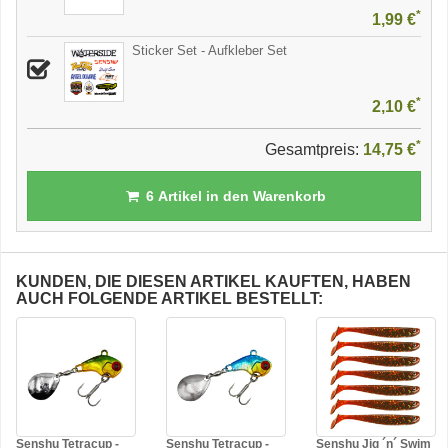
*
1,99 €
Sticker Set - Aufkleber Set
*
2,10 €
*
Gesamtpreis:
14,75 €
6
Artikel in den Warenkorb
KUNDEN, DIE DIESEN ARTIKEL KAUFTEN, HABEN
AUCH FOLGENDE ARTIKEL BESTELLT:
Senshu Tetracup -
Senshu Tetracup -
Senshu Jig ´n´ Swim