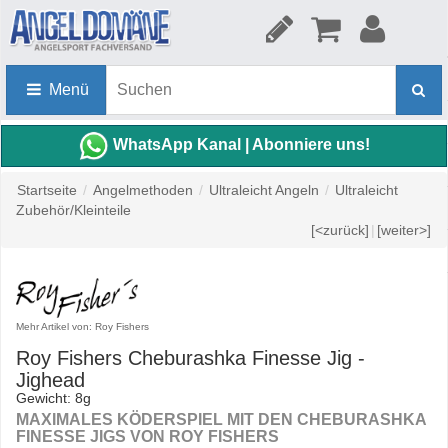
Menü
WhatsApp Kanal | Abonniere uns!
Startseite
/
Angelmethoden
/
Ultraleicht Angeln
/
Ultraleicht
Zubehör/Kleinteile
[<zurück]
|
[weiter>]
Mehr Artikel von: Roy Fishers
Roy Fishers Cheburashka Finesse Jig -
Jighead
Gewicht: 8g
MAXIMALES KÖDERSPIEL MIT DEN CHEBURASHKA
FINESSE JIGS VON ROY FISHERS