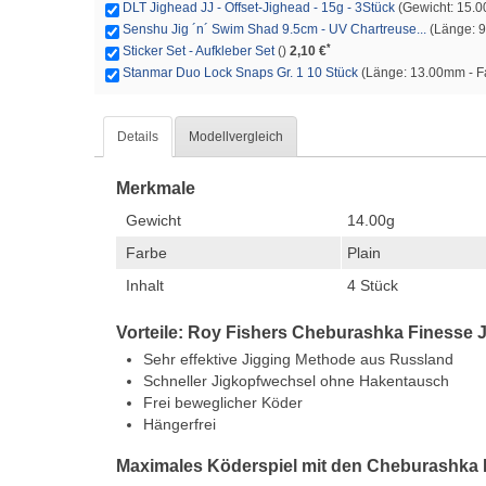
DLT Jighead JJ - Offset-Jighead - 15g - 3Stück
(Gewicht: 15.00
Senshu Jig ´n´ Swim Shad 9.5cm - UV Chartreuse...
(Länge: 9
*
Sticker Set - Aufkleber Set
()
2,10 €
Stanmar Duo Lock Snaps Gr. 1 10 Stück
(Länge: 13.00mm - Far
Details
Modellvergleich
Merkmale
Gewicht
14.00g
Farbe
Plain
Inhalt
4 Stück
Vorteile: Roy Fishers Cheburashka Finesse J
Sehr effektive Jigging Methode aus Russland
Schneller Jigkopfwechsel ohne Hakentausch
Frei beweglicher Köder
Hängerfrei
Maximales Köderspiel mit den Cheburashka 