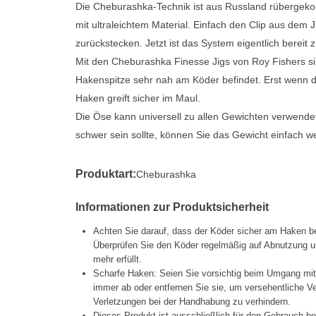
Die Cheburashka-Technik ist aus Russland rübergekom
mit ultraleichtem Material. Einfach den Clip aus dem
zurückstecken. Jetzt ist das System eigentlich berei
Mit den Cheburashka Finesse Jigs von Roy Fishers si
Hakenspitze sehr nah am Köder befindet. Erst wenn d
Haken greift sicher im Maul.
Die Öse kann universell zu allen Gewichten verwendet
schwer sein sollte, können Sie das Gewicht einfach
Produktart:
Cheburashka
Informationen zur Produktsicherheit
Achten Sie darauf, dass der Köder sicher am Haken be
Überprüfen Sie den Köder regelmäßig auf Abnutzung un
mehr erfüllt.
Scharfe Haken: Seien Sie vorsichtig beim Umgang mi
immer ab oder entfernen Sie sie, um versehentliche 
Verletzungen bei der Handhabung zu verhindern.
Dieses Produkt ist ausschließlich für den Gebrauch b