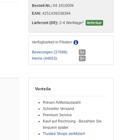
Bestell-Nr.:
04-1616006
EAN:
4251439338394
1
Lieferzeit (DE):
2-4 Werktage
lieferbar
Verfügbarkeit in Filialen
Beverungen (37688):
5+
Herne (44653):
5+
Vorteile
Riesen Artikelauswahl
Schneller Versand
Premium Service
Kauf auf Rechnung - Bezahlen Sie
bequem später
Trusted Shops zertifiziert