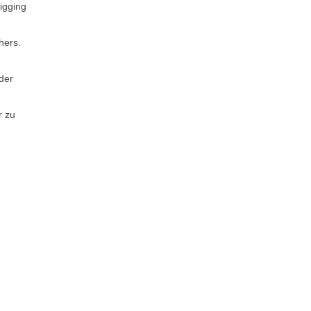
igging
hers.
der
r zu