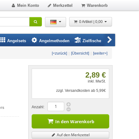
Mein Konto
Merkzettel
Warenkorb
0 Artikel | 0,00
Angelsets
Angelmethoden
Zielfische
Angelbeklei
[<zurück]
|
[Übersicht]
|
[weiter>]
2,89 €
inkl. MwSt.
zzgl. Versandkosten ab 5,99€
Anzahl:
ers
In den Warenkorb
Auf den Merkzettel