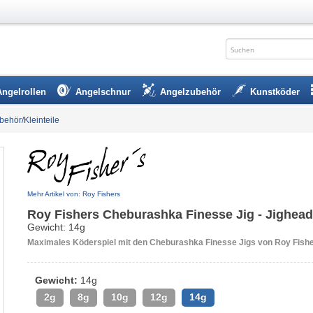
Angelrollen
Angelschnur
Angelzubehör
Kunstköder
ubehör/Kleinteile
Mehr Artikel von: Roy Fishers
Roy Fishers Cheburashka Finesse Jig - Jighead
Gewicht: 14g
Maximales Köderspiel mit den Cheburashka Finesse Jigs von Roy Fish
Gewicht:
14g
2g
8g
10g
12g
14g