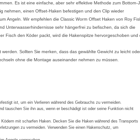
men. Es ist eine einfache, aber sehr effektive Methode zum Bottom-J
 Jig nehmen, einen Offset-Haken befestigen und den Clip wieder
t zum Angeln. Wir empfehlen die Classic Worm Offset Haken von Roy Fis
nd Unterwasserhindernisse sehr hängerfrei zu befischen, da sich die
er Fisch den Köder packt, wird die Hakenspitze hervorgeschoben und 
 werden. Sollten Sie merken, dass das gewählte Gewicht zu leicht ode
 wechseln ohne die Montage auseinander nehmen zu müssen.
festigt ist, um ein Verlieren während des Gebrauchs zu vermeiden.
d tauschen Sie ihn aus, wenn er beschädigt ist oder seine Funktion nicht
t Ködern mit scharfen Haken. Decken Sie die Haken während des Transports
Verletzungen zu vermeiden. Verwenden Sie einen Hakenschutz, um
eim Angeln vorgesehen.