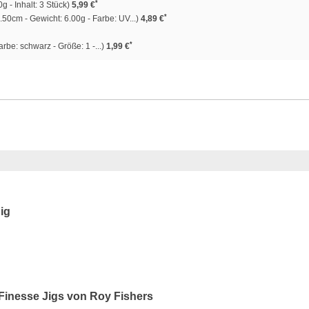
*
g - Inhalt: 3 Stück)
5,99 €
*
.50cm - Gewicht: 6.00g - Farbe: UV...)
4,89 €
*
be: schwarz - Größe: 1 -...)
1,99 €
ig
Finesse Jigs von Roy Fishers