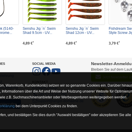
k (5140-
Senshu Jig ´n´ Swim
Senshu Jig ´n´ Swim
Fishdream Sw
hrome...
Shad 9.5cm - UV...
Shad 12cm - UV...
Style Screw Ji
*
*
*
4,89 €
4,89 €
3,79 €
Newsletter-Anmeld
HES
SOCIAL MEDIA
Bleiben Sie auf dem Lau
elehrung
Jetzt Newsletter 
tz
KONTAKT
on, Warenkorb, Kundenkonto) setzen wir so genannte Cookies ein. Darüber hinaus
-Entsorgung
Kontaktformular
Informationen über die Art und Weise der Nutzung unserer Website für Optimieru
+49 5273 367790
 wie z.B. Suchmaschinenanbieter oder Werbeagenturen weitergegeben werden.
support@angel-domaene.de
widerrufen
erklärung
bei dem Unterpunkt Cookies zu finden.
fen, und bestätigen Sie dies durch "Auswahl bestätigen" oder akzeptieren Sie alle