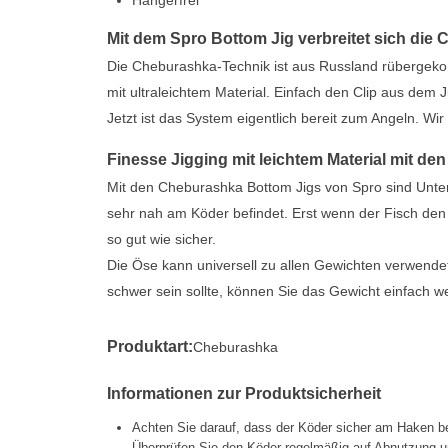
Hängerfrei
Mit dem Spro Bottom Jig verbreitet sich di
Die Cheburashka-Technik ist aus Russland rübergekom
mit ultraleichtem Material. Einfach den Clip aus de
Jetzt ist das System eigentlich bereit zum Angeln. W
Finesse Jigging mit leichtem Material mit de
Mit den Cheburashka Bottom Jigs von Spro sind Unter
sehr nah am Köder befindet. Erst wenn der Fisch den
so gut wie sicher.
Die Öse kann universell zu allen Gewichten verwendet
schwer sein sollte, können Sie das Gewicht einfach
Produktart:
Cheburashka
Informationen zur Produktsicherheit
Achten Sie darauf, dass der Köder sicher am Haken be
Überprüfen Sie den Köder regelmäßig auf Abnutzung un