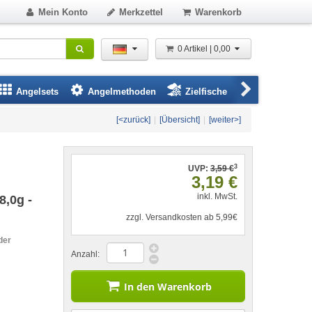
Mein Konto
Merkzettel
Warenkorb
0 Artikel | 0,00
Angelsets
Angelmethoden
Zielfische
Angelbeklei
[<zurück]
|
[Übersicht]
|
[weiter>]
3
UVP:
3,59 €
3,19 €
inkl. MwSt.
,0g -
zzgl. Versandkosten ab 5,99€
der
Anzahl:
In den Warenkorb