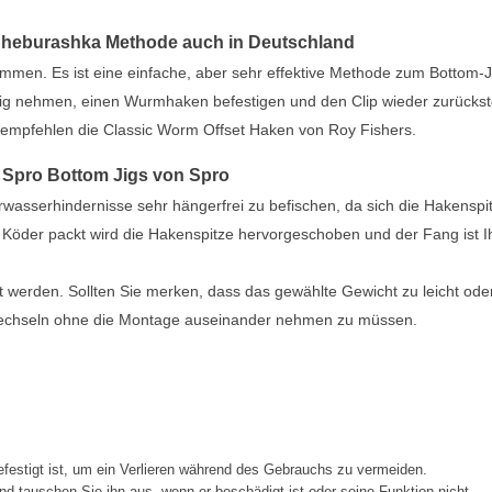
e Cheburashka Methode auch in Deutschland
men. Es ist eine einfache, aber sehr effektive Methode zum Bottom-J
m Jig nehmen, einen Wurmhaken befestigen und den Clip wieder zurücks
ir empfehlen die Classic Worm Offset Haken von Roy Fishers.
n Spro Bottom Jigs von Spro
wasserhindernisse sehr hängerfrei zu befischen, da sich die Hakenspi
 Köder packt wird die Hakenspitze hervorgeschoben und der Fang ist 
 werden. Sollten Sie merken, dass das gewählte Gewicht zu leicht ode
 wechseln ohne die Montage auseinander nehmen zu müssen.
festigt ist, um ein Verlieren während des Gebrauchs zu vermeiden.
d tauschen Sie ihn aus, wenn er beschädigt ist oder seine Funktion nicht