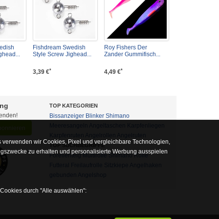
edish
Fishdream Swedish
Roy Fishers Der
ghead...
Style Screw Jighead...
Zander Gummifisch...
*
*
3,39 €
4,49 €
ung
TOP KATEGORIEN
fenden!
Bissanzeiger
Blinker
Shimano
Meeresangeln
Angeltaschen
Karpfenliegen
abonnieren
Karpfenruten
Angelrollen
Angelruten
 verwenden wir Cookies, Pixel und vergleichbare Technologien,
TOP SUCHBEGRIFFE
ngszwecke zu erhalten und personalisierte Werbung ausspielen
Forellenteig
Multirolle
Shimano Rolle
Futteral
Freilaufrolle
Sitzkiepe
Angelhaken
gebunden
Angelshop
 Cookies durch "Alle auswählen":