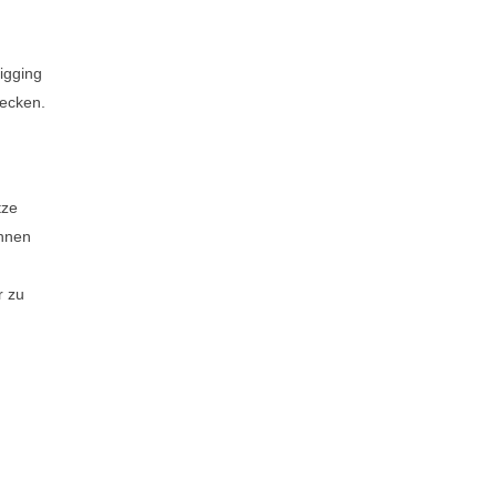
igging
tecken.
tze
Ihnen
r zu