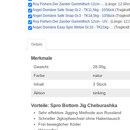
Roy Fishers Der Zander Gummifisch 12cm -...
(Länge: 12.00cm 
Angel Domäne Safe Snap Gr.2 - TK11,5kg - 10Stück
(Tragkraft
Angel Domäne Safe Snap Gr.3 - TK18,5kg - 10Stück
(Tragkraft
Roy Fishers Der Zander Gummifisch 12cm - UV...
(Länge: 12.0
Angel Domäne Easy Spin Wirbel Gr.10 - TK21kg -...
(Tragkraft:
Details
Merkmale
Gewicht
28.00g
Farbe
natur
Inhalt
3 Stück
Aktion
sinking
Vorteile: Spro Bottom Jig Cheburashka
Sehr effektive Jigging Methode aus Russland
Schneller Jigkopfwechsel ohne Hakentausch
Frei beweglicher Köder