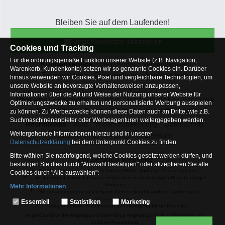
Bleiben Sie auf dem Laufenden!
Jetzt Newsletter abonnieren
Cookies und Tracking
Für die ordnungsgemäße Funktion unserer Website (z.B. Navigation,
Kundenservice
Mein Konto
Versandkosten
Warenkorb, Kundenkonto) setzen wir so genannte Cookies ein. Darüber
Zahlungsarten
Rücksendung
Kaufberatung
hinaus verwenden wir Cookies, Pixel und vergleichbare Technologien, um
Häufige Fragen
unsere Website an bevorzugte Verhaltensweisen anzupassen,
Informationen über die Art und Weise der Nutzung unserer Website für
Über uns
Unternehmen
Blog
Jobs & Praktika
Facebook
Optimierungszwecke zu erhalten und personalisierte Werbung ausspielen
Osterfeldsee
Archiv
Sitemap
Kontaktformular
zu können. Zu Werbezwecke können diese Daten auch an Dritte, wie z.B.
Suchmaschinenanbieter oder Werbeagenturen weitergegeben werden.
Rechtliches
AGB
Widerrufsbelehrung
Datenschutz
Weitergehende Informationen hierzu sind in unserer
Altbatterie-Entsorgung
Impressum
Datenschutzerklärung
bei dem Unterpunkt Cookies zu finden.
Bitte wählen Sie nachfolgend, welche Cookies gesetzt werden dürfen, und
Zur Desktop Webseite
bestätigen Sie dies durch "Auswahl bestätigen" oder akzeptieren Sie alle
* = Alle Preisangaben inkl. gesetzlicher MwSt. und zzgl.
Versandkosten
.
Cookies durch "Alle auswählen":
** = Die durchgestrichenen Preise entsprechen dem bisherigen Preis bei Angel-
Domäne.
Mehr Informationen
1
= Gilt für angegebenes Lieferland. Lieferzeiten für andere Länder siehe
Essentiell
Versandinfoseite.
Essentiell
Statistiken
Marketing
2
= ausgenommen Sonderpeise und preisgebundene Produkte.
Hierbei handelt es sich um Cookies, die für die Grundfunktionen unserer
Angel-Domäne der Angelsport Online-Shop Angelshop für Angelzubehör- und
Website erforderlich sind (z.B. Navigation, Warenkorb, Kundenkonto),
Outdoor-Ausrüstung!