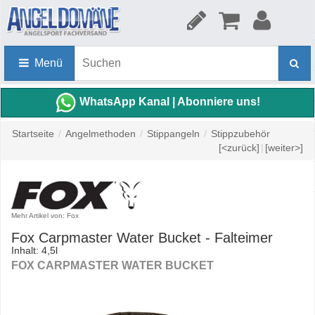
Menü
WhatsApp Kanal | Abonniere uns!
Startseite
/
Angelmethoden
/
Stippangeln
/
Stippzubehör
[<zurück]
|
[weiter>]
Mehr Artikel von: Fox
Fox Carpmaster Water Bucket - Falteimer
Inhalt: 4,5l
FOX CARPMASTER WATER BUCKET