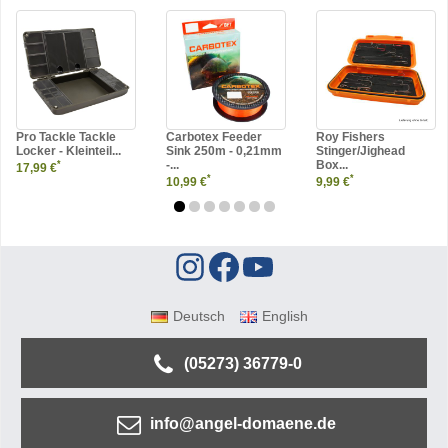
Pro Tackle Tackle
Carbotex Feeder
Roy Fishers
Locker - Kleinteil...
Sink 250m - 0,21mm
Stinger/Jighead
-...
Box...
*
17,99 €
*
*
10,99 €
9,99 €
Deutsch
English
(05273) 36779-0
info@angel-domaene.de