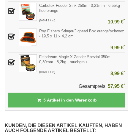
Carbotex Feeder Sink 250m - 0,21mm - 6,55kg -
fluo orange
*
(0,044 € / m)
10,99 €
Roy Fishers Stinger/Jighead Box orange/schwarz
- 19,5 x 11 x 4,2 cm
*
9,99 €
Fishdream Magic-X Zander Spezial 350m -
0,30mm - 8,2kg - rauchgrau
*
(0,026 € / m)
8,99 €
*
Gesamtpreis:
57,95 €
5
Artikel in den Warenkorb
KUNDEN, DIE DIESEN ARTIKEL KAUFTEN, HABEN
AUCH FOLGENDE ARTIKEL BESTELLT: