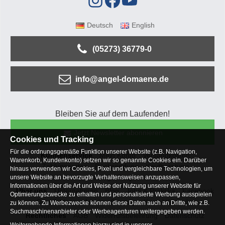
Deutsch
English
(05273) 36779-0
info@angel-domaene.de
Bleiben Sie auf dem Laufenden!
Jetzt Newsletter abonnieren
Cookies und Tracking
Für die ordnungsgemäße Funktion unserer Website (z.B. Navigation,
Kundenservice
Mein Konto
Versandkosten
Warenkorb, Kundenkonto) setzen wir so genannte Cookies ein. Darüber
Zahlungsarten
Rücksendung
Kaufberatung
hinaus verwenden wir Cookies, Pixel und vergleichbare Technologien, um
Häufige Fragen
unsere Website an bevorzugte Verhaltensweisen anzupassen,
Informationen über die Art und Weise der Nutzung unserer Website für
Über uns
Unternehmen
Blog
Jobs & Praktika
Facebook
Optimierungszwecke zu erhalten und personalisierte Werbung ausspielen
Osterfeldsee
Archiv
Sitemap
Kontaktformular
zu können. Zu Werbezwecke können diese Daten auch an Dritte, wie z.B.
Suchmaschinenanbieter oder Werbeagenturen weitergegeben werden.
Rechtliches
AGB
Widerrufsbelehrung
Datenschutz