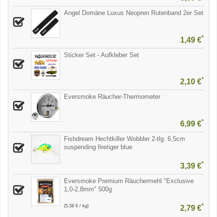
Angel Domäne Luxus Neopren Rutenband 2er Set
*
1,49 €
Sticker Set - Aufkleber Set
*
2,10 €
Eversmoke Räucher-Thermometer
*
6,99 €
Fishdream Hechtkiller Wobbler 2-tlg. 6,5cm
suspending firetiger blue
*
3,39 €
Eversmoke Premium Räuchermehl "Exclusive
1,0-2,8mm" 500g
*
(5,58 € / kg)
2,79 €