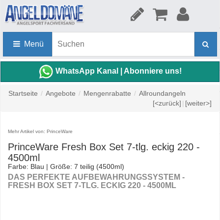
Menü
WhatsApp Kanal | Abonniere uns!
Startseite
/
Angebote
/
Mengenrabatte
/
Allroundangeln
[<zurück]
|
[weiter>]
Mehr Artikel von: PrinceWare
PrinceWare Fresh Box Set 7-tlg. eckig 220 -
4500ml
Farbe: Blau | Größe: 7 teilig (4500ml)
DAS PERFEKTE AUFBEWAHRUNGSSYSTEM -
FRESH BOX SET 7-TLG. ECKIG 220 - 4500ML