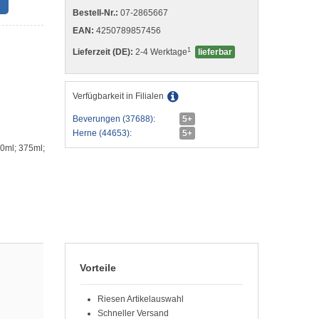
)
Bestell-Nr.:
07-2865667
EAN:
4250789857456
1
Lieferzeit (DE):
2-4 Werktage
lieferbar
Verfügbarkeit in Filialen
Beverungen (37688):
5+
Herne (44653):
5+
0ml; 375ml;
Vorteile
Riesen Artikelauswahl
Schneller Versand