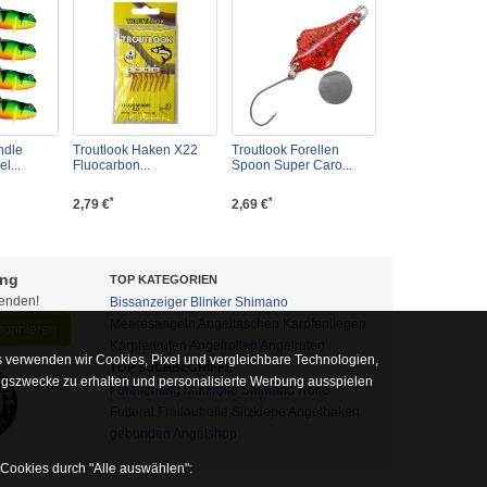
ndle
Troutlook Haken X22
Troutlook Forellen
l...
Fluocarbon...
Spoon Super Caro...
*
*
2,79 €
2,69 €
ung
TOP KATEGORIEN
fenden!
Bissanzeiger
Blinker
Shimano
Meeresangeln
Angeltaschen
Karpfenliegen
abonnieren
Karpfenruten
Angelrollen
Angelruten
 verwenden wir Cookies, Pixel und vergleichbare Technologien,
TOP SUCHBEGRIFFE
ngszwecke zu erhalten und personalisierte Werbung ausspielen
Forellenteig
Multirolle
Shimano Rolle
Futteral
Freilaufrolle
Sitzkiepe
Angelhaken
gebunden
Angelshop
 Cookies durch "Alle auswählen":