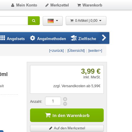
Mein Konto
Merkzettel
Warenkorb
0 Artikel | 0,00
Angelsets
Angelmethoden
Zielfische
Angelbeklei
[<zurück]
|
[Übersicht]
|
[weiter>]
3,99 €
0ml
inkl. MwSt.
alt
zzgl. Versandkosten ab 5,99€
Anzahl:
In den Warenkorb
Auf den Merkzettel