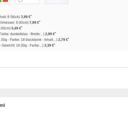
*
halt: 8 Stück)
3,99 €
*
chmesser: 6.00cm)
7,99 €
*
0.00cm)
5,49 €
*
arbe: dunkelblau - Breite:...)
2,99 €
*
50g - Farbe: 1# black/pink - Inhalt:...)
2,79 €
*
 Gewicht: 16.00g - Farbe:...)
3,39 €
0ml