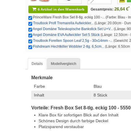
*
26,64 €
6 Artikel in den Warenkorb
Gesamtpreis:
PrinceWare Fresh Box Set 8-tlg. eckig 100 -... (Farbe: Blau - In
Troutlook Profi Tremarella Aufwickler...
(Länge: 20.00cm - Dur
Angel Domäne Teleskopische Bankstick Set U+V...
(Länge: 9
Angel Domäne EVA Aufwickler Set 5 Stück
(Länge: 12.50cm - F
Troutlook Forellen Spoon Leaf 2,5g - 30x14mm -...
(Gewicht: 2.
Fishdream Hechtkiller Wobbler 2-tlg. 6,5cm...
(Länge: 6.50cm -
Details
Modellvergleich
Merkmale
Farbe
Blau
Inhalt
8 Stück
Vorteile: Fresh Box Set 8-tlg. eckig 100 - 555
Klare Box für sofortigen Blick auf den Inhalt
Schönes Design durch farbige Deckel
Platzsparend verstaubar