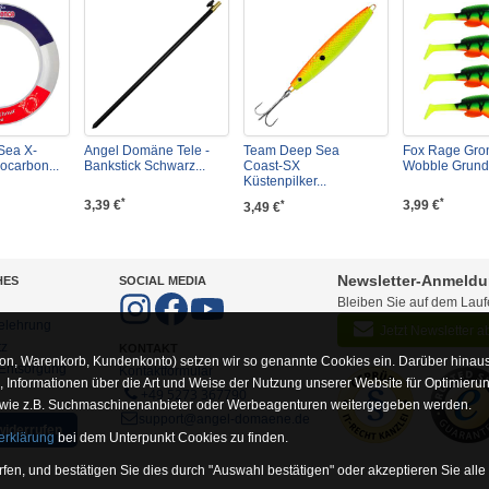
Sea X-
Angel Domäne Tele -
Team Deep Sea
Fox Rage Gro
ocarbon...
Bankstick Schwarz...
Coast-SX
Wobble Grunde
Küstenpilker...
*
*
3,39 €
3,99 €
*
3,49 €
Newsletter-Anmeld
HES
SOCIAL MEDIA
Bleiben Sie auf dem Lau
elehrung
Jetzt Newsletter 
tz
KONTAKT
on, Warenkorb, Kundenkonto) setzen wir so genannte Cookies ein. Darüber hinaus
-Entsorgung
Kontaktformular
Informationen über die Art und Weise der Nutzung unserer Website für Optimieru
+49 5273 367790
 wie z.B. Suchmaschinenanbieter oder Werbeagenturen weitergegeben werden.
support@angel-domaene.de
widerrufen
erklärung
bei dem Unterpunkt Cookies zu finden.
fen, und bestätigen Sie dies durch "Auswahl bestätigen" oder akzeptieren Sie alle