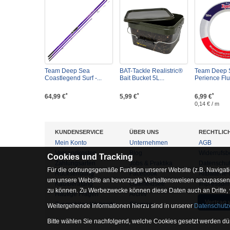
Team Deep Sea
BAT-Tackle Realistric®
Team Deep 
Coastlegend Surf -...
Bait Bucket 5L...
Perience Flu
*
*
*
64,99 €
5,99 €
6,99 €
0,14 € / m
KUNDENSERVICE
ÜBER UNS
RECHTLIC
Mein Konto
Unternehmen
AGB
Versandkosten
Blog
Widerrufsb
Cookies und Tracking
Zahlungsarten
Jobs & Praktika
Datenschu
Für die ordnungsgemäße Funktion unserer Website (z.B. Navigati
Rücksendung
Facebook
Altbatterie
um unsere Website an bevorzugte Verhaltensweisen anzupassen, 
Kaufberatung
Osterfeldsee
Impressum
zu können. Zu Werbezwecke können diese Daten auch an Dritte,
Häufige Fragen
Archiv
Vertrag 
Zur mobilen Webseite
Sitemap
Weitergehende Informationen hierzu sind in unserer
Datenschutz
Bitte wählen Sie nachfolgend, welche Cookies gesetzt werden dür