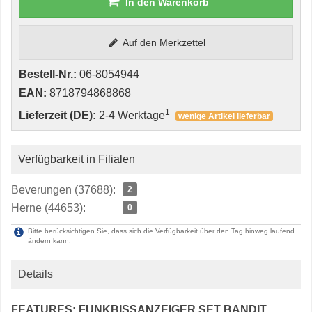
In den Warenkorb
Auf den Merkzettel
Bestell-Nr.:
06-8054944
EAN:
8718794868868
1
Lieferzeit (DE):
2-4 Werktage
wenige Artikel lieferbar
Verfügbarkeit in Filialen
Beverungen (37688):
2
Herne (44653):
0
Bitte berücksichtigen Sie, dass sich die Verfügbarkeit über den Tag hinweg laufend
ändern kann.
Details
FEATURES: FUNKBISSANZEIGER SET BANDIT