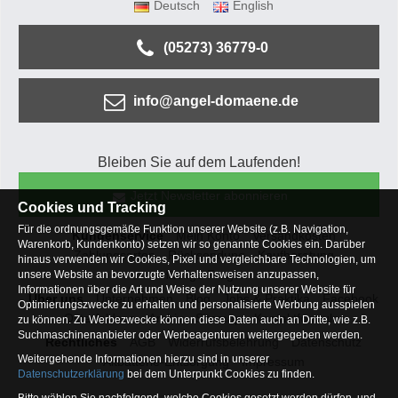
Deutsch
English
(05273) 36779-0
info@angel-domaene.de
Bleiben Sie auf dem Laufenden!
Jetzt Newsletter abonnieren
Cookies und Tracking
Für die ordnungsgemäße Funktion unserer Website (z.B. Navigation,
Kundenservice
Mein Konto
Versandkosten
Warenkorb, Kundenkonto) setzen wir so genannte Cookies ein. Darüber
Zahlungsarten
Rücksendung
Kaufberatung
hinaus verwenden wir Cookies, Pixel und vergleichbare Technologien, um
Häufige Fragen
unsere Website an bevorzugte Verhaltensweisen anzupassen,
Informationen über die Art und Weise der Nutzung unserer Website für
Über uns
Unternehmen
Blog
Jobs & Praktika
Facebook
Optimierungszwecke zu erhalten und personalisierte Werbung ausspielen
Osterfeldsee
Archiv
Sitemap
Kontaktformular
zu können. Zu Werbezwecke können diese Daten auch an Dritte, wie z.B.
Suchmaschinenanbieter oder Werbeagenturen weitergegeben werden.
Rechtliches
AGB
Widerrufsbelehrung
Datenschutz
Weitergehende Informationen hierzu sind in unserer
Altbatterie-Entsorgung
Impressum
Datenschutzerklärung
bei dem Unterpunkt Cookies zu finden.