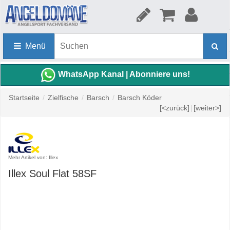
Menü
WhatsApp Kanal | Abonniere uns!
Startseite
/
Zielfische
/
Barsch
/
Barsch Köder
[<zurück]
|
[weiter>]
Mehr Artikel von: Illex
Illex Soul Flat 58SF