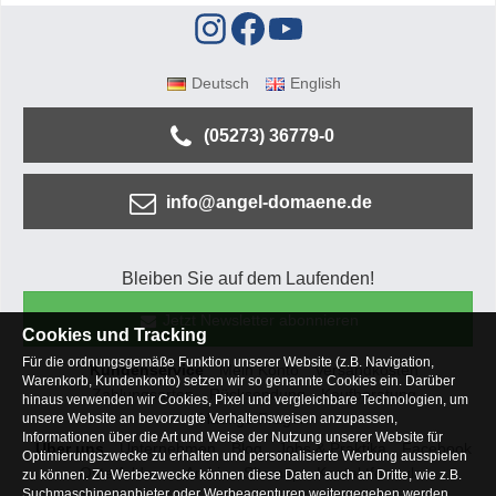
Deutsch
English
(05273) 36779-0
info@angel-domaene.de
Bleiben Sie auf dem Laufenden!
Jetzt Newsletter abonnieren
Cookies und Tracking
Für die ordnungsgemäße Funktion unserer Website (z.B. Navigation,
Kundenservice
Mein Konto
Versandkosten
Warenkorb, Kundenkonto) setzen wir so genannte Cookies ein. Darüber
Zahlungsarten
Rücksendung
Kaufberatung
hinaus verwenden wir Cookies, Pixel und vergleichbare Technologien, um
Häufige Fragen
unsere Website an bevorzugte Verhaltensweisen anzupassen,
Informationen über die Art und Weise der Nutzung unserer Website für
Über uns
Unternehmen
Blog
Jobs & Praktika
Facebook
Optimierungszwecke zu erhalten und personalisierte Werbung ausspielen
Osterfeldsee
Archiv
Sitemap
Kontaktformular
zu können. Zu Werbezwecke können diese Daten auch an Dritte, wie z.B.
Suchmaschinenanbieter oder Werbeagenturen weitergegeben werden.