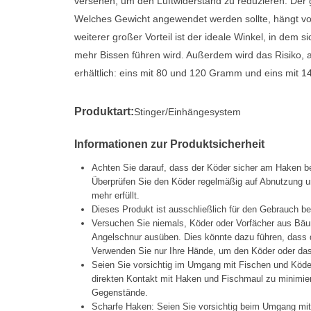
versehen, um den Luftwiderstand zu reduzieren. Der g
Welches Gewicht angewendet werden sollte, hängt vo
weiterer großer Vorteil ist der ideale Winkel, in dem 
mehr Bissen führen wird. Außerdem wird das Risiko, 
erhältlich: eins mit 80 und 120 Gramm und eins mit
Produktart:
Stinger/Einhängesystem
Informationen zur Produktsicherheit
Achten Sie darauf, dass der Köder sicher am Haken be
Überprüfen Sie den Köder regelmäßig auf Abnutzung un
mehr erfüllt.
Dieses Produkt ist ausschließlich für den Gebrauch b
Versuchen Sie niemals, Köder oder Vorfächer aus Bäu
Angelschnur ausüben. Dies könnte dazu führen, dass d
Verwenden Sie nur Ihre Hände, um den Köder oder das 
Seien Sie vorsichtig im Umgang mit Fischen und Köd
direkten Kontakt mit Haken und Fischmaul zu minimier
Gegenstände.
Scharfe Haken: Seien Sie vorsichtig beim Umgang mi