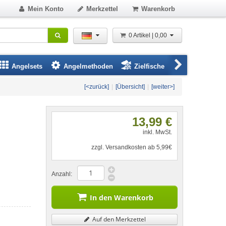
Mein Konto
Merkzettel
Warenkorb
0 Artikel | 0,00
Angelsets
Angelmethoden
Zielfische
Angelbeklei
[<zurück]
|
[Übersicht]
|
[weiter>]
13,99 €
inkl. MwSt.
zzgl. Versandkosten ab 5,99€
Anzahl:
In den Warenkorb
Auf den Merkzettel