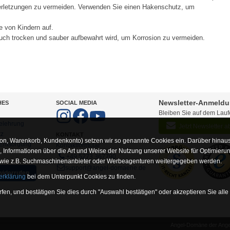
Verletzungen zu vermeiden. Verwenden Sie einen Hakenschutz, um
e von Kindern auf.
ch trocken und sauber aufbewahrt wird, um Korrosion zu vermeiden.
Newsletter-Anmeld
HES
SOCIAL MEDIA
Bleiben Sie auf dem Lau
elehrung
Jetzt Newsletter 
tz
KONTAKT
on, Warenkorb, Kundenkonto) setzen wir so genannte Cookies ein. Darüber hinaus
-Entsorgung
Kontaktformular
Informationen über die Art und Weise der Nutzung unserer Website für Optimieru
+49 5273 367790
 wie z.B. Suchmaschinenanbieter oder Werbeagenturen weitergegeben werden.
support@angel-domaene.de
widerrufen
erklärung
bei dem Unterpunkt Cookies zu finden.
fen, und bestätigen Sie dies durch "Auswahl bestätigen" oder akzeptieren Sie alle
Angel-Domäne der Angel