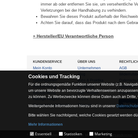
immer ab oder entfernen Sie sie, um versehentliche 
Verletzungen bei der Handhabung zu verhindern.
Bewahren Sie dieses Produkt außerhalb der Reichweit
Achten Sie darauf, dass das Produkt nach dem Gebrau
» Hersteller/EU Verantwortliche Person
KUNDENSERVICE
ÜBER UNS
RECHTLIC
Mein Konto
Unternehmen
AGB
Versandkosten
Blog
Widerrufsb
Cookies und Tracking
Zahlungsarten
Jobs & Praktika
Datenschu
Für die ordnungsgemäße Funktion unserer Website (z.B. Navigati
Rücksendung
Facebook
Altbatterie
um unsere Website an bevorzugte Verhaltensweisen anzupassen, 
Kaufberatung
Osterfeldsee
Impressum
zu können. Zu Werbezwecke können diese Daten auch an Dritte,
Häufige Fragen
Archiv
Vertrag 
Zur mobilen Webseite
Sitemap
Weitergehende Informationen hierzu sind in unserer
Datenschutz
Bitte wählen Sie nachfolgend, welche Cookies gesetzt werden dür
Mehr Informationen
Essentiell
Essentiell
Statistiken
Marketing
* = Alle Preisangaben inkl. gesetzlicher MwSt. und zzgl.
Versandkosten
.