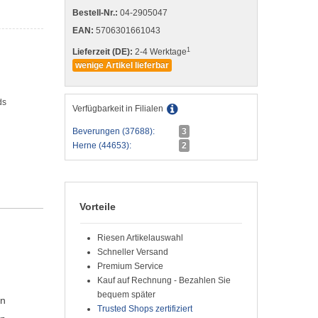
Bestell-Nr.:
04-2905047
EAN:
5706301661043
1
Lieferzeit (DE):
2-4 Werktage
wenige Artikel lieferbar
ds
Verfügbarkeit in Filialen
Beverungen (37688):
3
Herne (44653):
2
Vorteile
Riesen Artikelauswahl
Schneller Versand
Premium Service
Kauf auf Rechnung - Bezahlen Sie
bequem später
en
Trusted Shops zertifiziert