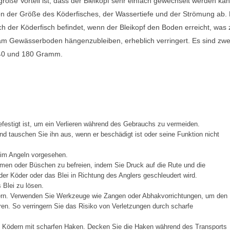
roße Vorteil ist, dass der Bleikopf sehr einfach gewechselt werden kan
n der Größe des Köderfisches, der Wassertiefe und der Strömung ab. 
sich der Köderfisch befindet, wenn der Bleikopf den Boden erreicht, was 
am Gewässerboden hängenzubleiben, erheblich verringert. Es sind zwei
 140 und 180 Gramm.
festigt ist, um ein Verlieren während des Gebrauchs zu vermeiden.
d tauschen Sie ihn aus, wenn er beschädigt ist oder seine Funktion nicht
eim Angeln vorgesehen.
men oder Büschen zu befreien, indem Sie Druck auf die Rute und die
er Köder oder das Blei in Richtung des Anglers geschleudert wird.
Blei zu lösen.
ern. Verwenden Sie Werkzeuge wie Zangen oder Abhakvorrichtungen, um den
en. So verringern Sie das Risiko von Verletzungen durch scharfe
t Ködern mit scharfen Haken. Decken Sie die Haken während des Transports