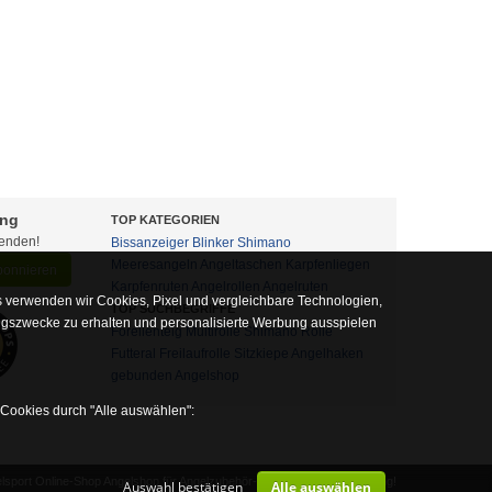
ung
TOP KATEGORIEN
fenden!
Bissanzeiger
Blinker
Shimano
Meeresangeln
Angeltaschen
Karpfenliegen
abonnieren
Karpfenruten
Angelrollen
Angelruten
 verwenden wir Cookies, Pixel und vergleichbare Technologien,
TOP SUCHBEGRIFFE
ngszwecke zu erhalten und personalisierte Werbung ausspielen
Forellenteig
Multirolle
Shimano Rolle
Futteral
Freilaufrolle
Sitzkiepe
Angelhaken
gebunden
Angelshop
 Cookies durch "Alle auswählen":
sport Online-Shop Angelshop für Angelzubehör- und Outdoor-Ausrüstung!
Auswahl bestätigen
Alle auswählen