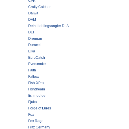
CPK
Crafty Catcher
Daiwa
DAM
Dein Lieblingsangler DLA
DLT
Drennan
Duracell
Elka
EuroCatch
Eversmoke
Faith
Fatbox
Fish-XPro
Fishdream
fishingglue
Fjuka
Forge of Lures
Fox
Fox Rage
Fritz Germany