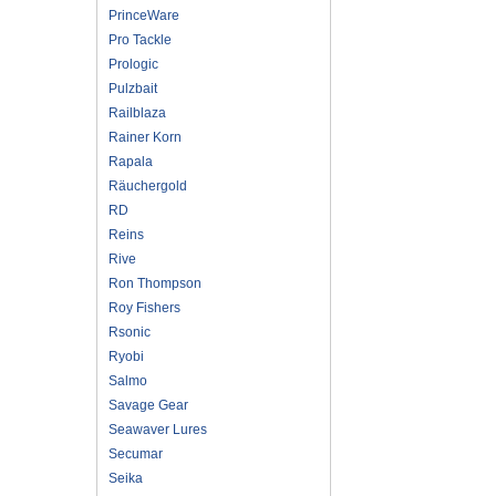
PrinceWare
Pro Tackle
Prologic
Pulzbait
Railblaza
Rainer Korn
Rapala
Räuchergold
RD
Reins
Rive
Ron Thompson
Roy Fishers
Rsonic
Ryobi
Salmo
Savage Gear
Seawaver Lures
Secumar
Seika