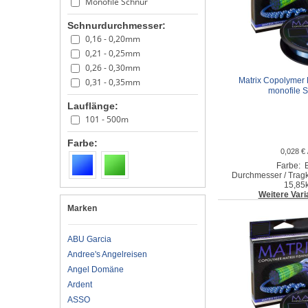
Monofile Schnur
Schnurdurchmesser:
0,16 - 0,20mm
0,21 - 0,25mm
0,26 - 0,30mm
Matrix Copolymer F
0,31 - 0,35mm
monofile 
Lauflänge:
101 - 500m
Farbe:
0,028 € 
Farbe: 
Durchmesser / Tragk
15,85
Weitere Vari
Marken
ABU Garcia
Andree's Angelreisen
Angel Domäne
Ardent
ASSO