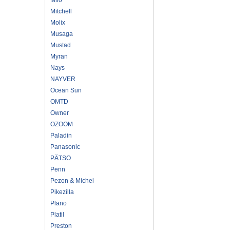
Mitchell
Molix
Musaga
Mustad
Myran
Nays
NAYVER
Ocean Sun
OMTD
Owner
OZOOM
Paladin
Panasonic
PÄTSO
Penn
Pezon & Michel
Pikezilla
Plano
Platil
Preston