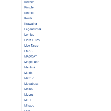
Keitech
Kimple
Kinetic
Korda
Krawaller
Legendfossil
Lemigo
Libra Lures
Live Target
LMAB
MADCAT
MagicFood
Marttiini
Matrix
Matzuo
Megabass
Meiho
Mepps
MFH
Mikado
Milo