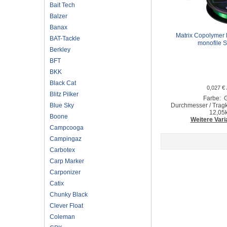
Bait Tech
Balzer
Banax
Matrix Copolymer F
BAT-Tackle
monofile 
Berkley
BFT
BKK
Black Cat
0,027 € 
Blitz Pilker
Farbe: 
Blue Sky
Durchmesser / Tragk
12,05
Boone
Weitere Vari
Campcooga
Campingaz
Carbotex
Carp Marker
Carponizer
Catix
Chunky Black
Clever Float
Coleman