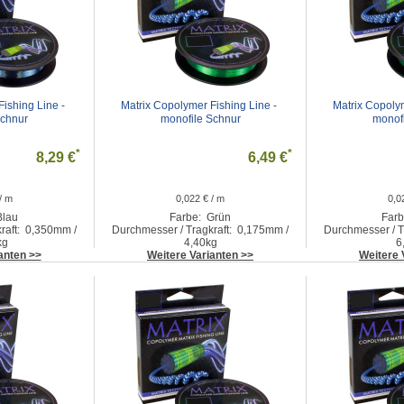
ishing Line - 
Matrix Copolymer Fishing Line - 
Matrix Copolym
Schnur
monofile Schnur
monof
*
*
8,29 €
6,49 €
/ m
0,022 € / m
0,0
Blau
Farbe: Grün
Farb
raft: 0,350mm /
Durchmesser / Tragkraft: 0,175mm /
Durchmesser / T
kg
4,40kg
6
anten >>
Weitere Varianten >>
Weitere 