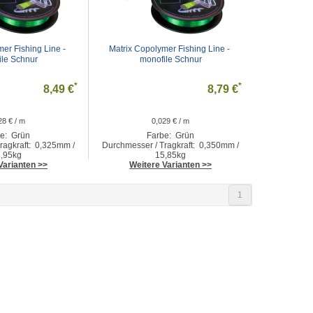
er Fishing Line - 
Matrix Copolymer Fishing Line - 
ile Schnur
monofile Schnur
*
*
8,49 €
8,79 €
28 € / m
0,029 € / m
e: Grün
Farbe: Grün
ragkraft: 0,325mm /
Durchmesser / Tragkraft: 0,350mm /
,95kg
15,85kg
Varianten >>
Weitere Varianten >>
1