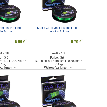
er Fishing Line - 
Matrix Copolymer Fishing Line - 
ile Schnur
monofile Schnur
*
*
6,99 €
6,79 €
23 € / m
0,023 € / m
e: Grün
Farbe: Grün
ragkraft: 0,225mm /
Durchmesser / Tragkraft: 0,200mm /
,75kg
5,50kg
Varianten >>
Weitere Varianten >>