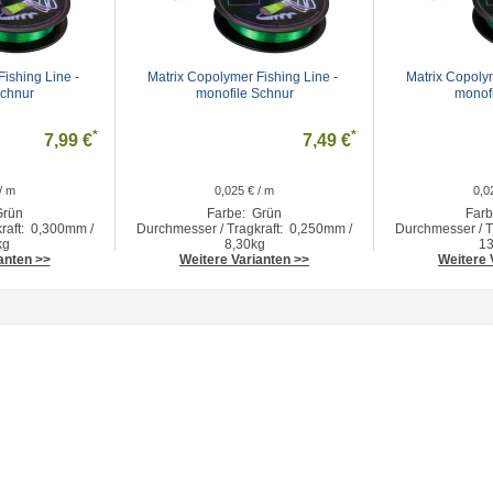
ishing Line - 
Matrix Copolymer Fishing Line - 
Matrix Copolym
Schnur
monofile Schnur
monof
*
*
7,99 €
7,49 €
/ m
0,025 € / m
0,0
Grün
Farbe: Grün
Farb
raft: 0,300mm /
Durchmesser / Tragkraft: 0,250mm /
Durchmesser / T
kg
8,30kg
13
anten >>
Weitere Varianten >>
Weitere 