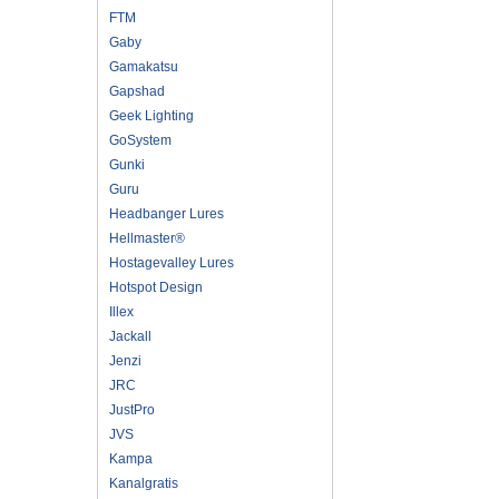
FTM
Gaby
Gamakatsu
Gapshad
Geek Lighting
GoSystem
Gunki
Guru
Headbanger Lures
Hellmaster®
Hostagevalley Lures
Hotspot Design
Illex
Jackall
Jenzi
JRC
JustPro
JVS
Kampa
Kanalgratis